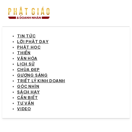
TIN TỨC
LỜI PHẬT DẠY
PHẬT HỌC
THIỀN
VĂN HÓA
LỊCH SỬ
CHÙA ĐẸP
GƯƠNG SÁNG
TRIẾT LÝ KINH DOANH
GÓC NHÌN
SÁCH HAY
CẦN BIẾT
TƯ VẤN
VIDEO