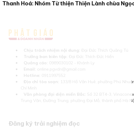
Thanh Hoá: Nhóm Từ thiện Thiện Lành chùa Ngọ
Chịu trách nhiệm nội dung:
Đại Đức Thích Quảng Tú
Trưởng ban biên tập:
Đại Đức Thích Đức Hiển
Quảng cáo:
0989030102 - Khánh Ly
Email:
online.pgvdn@gmail.com
Hotline:
0911997552
Địa chỉ tòa soạn:
133/8 Hồ Văn Huê, phường Phú Nhuận
Chí Minh
Văn phòng đại diện miền Bắc:
Số 32 BT4-3, Vinaconex 
Trung Văn, Đường Trung, phường Đại Mỗ, thành phố Hà Nộ
Đăng ký trải nghiệm đọc