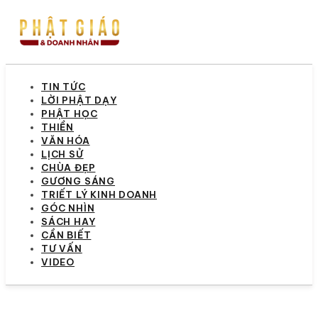
TIN TỨC
LỜI PHẬT DẠY
PHẬT HỌC
THIỀN
VĂN HÓA
LỊCH SỬ
CHÙA ĐẸP
GƯƠNG SÁNG
TRIẾT LÝ KINH DOANH
GÓC NHÌN
SÁCH HAY
CẦN BIẾT
TƯ VẤN
VIDEO