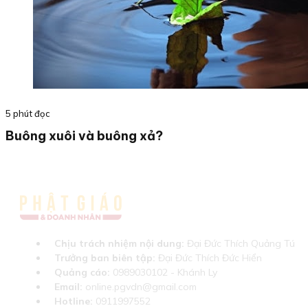
5 phút đọc
Buông xuôi và buông xả?
Chịu trách nhiệm nội dung:
Đại Đức Thích Quảng Tú
Trưởng ban biên tập:
Đại Đức Thích Đức Hiển
Quảng cáo:
0989030102 - Khánh Ly
Email:
online.pgvdn@gmail.com
Hotline:
0911997552