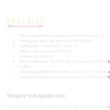
Chịu trách nhiệm nội dung:
Đại Đức Thích Quảng Tú
Trưởng ban biên tập:
Đại Đức Thích Đức Hiển
Quảng cáo:
0989030102 - Khánh Ly
Email:
online.pgvdn@gmail.com
Hotline:
0911997552
Địa chỉ tòa soạn:
133/8 Hồ Văn Huê, phường Phú Nhuận
Chí Minh
Văn phòng đại diện miền Bắc:
Số 32 BT4-3, Vinaconex 
Trung Văn, Đường Trung, phường Đại Mỗ, thành phố Hà Nộ
Đăng ký trải nghiệm đọc
Mỗi tháng, chúng tôi sẽ gửi đến bạn mọi nhịp đập của Báo Phật Giá