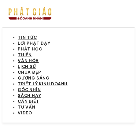
TIN TỨC
LỜI PHẬT DẠY
PHẬT HỌC
THIỀN
VĂN HÓA
LỊCH SỬ
CHÙA ĐẸP
GƯƠNG SÁNG
TRIẾT LÝ KINH DOANH
GÓC NHÌN
SÁCH HAY
CẦN BIẾT
TƯ VẤN
VIDEO