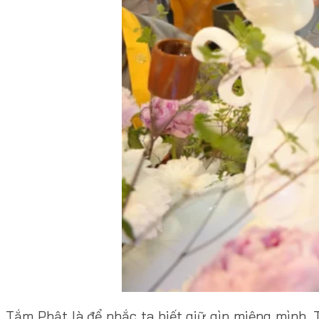
Tắm Phật là để nhắc ta biết giữ gìn miệng mình. 