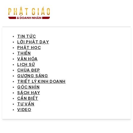
TIN TỨC
LỜI PHẬT DẠY
PHẬT HỌC
THIỀN
VĂN HÓA
LỊCH SỬ
CHÙA ĐẸP
GƯƠNG SÁNG
TRIẾT LÝ KINH DOANH
GÓC NHÌN
SÁCH HAY
CẦN BIẾT
TƯ VẤN
VIDEO