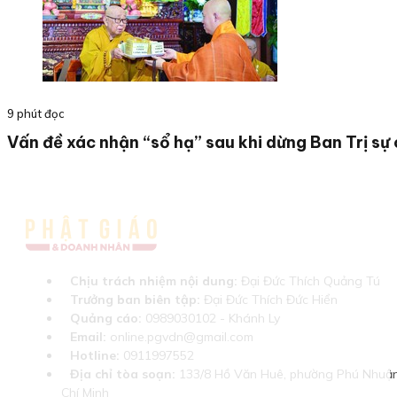
9 phút đọc
Vấn đề xác nhận “sổ hạ” sau khi dừng Ban Trị sự
Chịu trách nhiệm nội dung:
Đại Đức Thích Quảng Tú
Trưởng ban biên tập:
Đại Đức Thích Đức Hiển
Quảng cáo:
0989030102 - Khánh Ly
Email:
online.pgvdn@gmail.com
Hotline:
0911997552
Địa chỉ tòa soạn:
133/8 Hồ Văn Huê, phường Phú Nhuận
Chí Minh