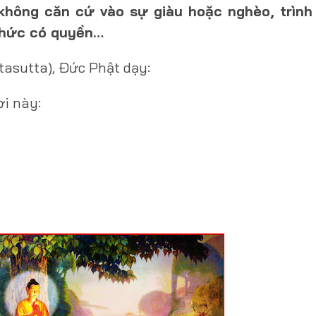
 không căn cứ vào sự giàu hoặc nghèo, trình
 chức có quyền…
ttasutta), Ðức Phật dạy:
ời này: