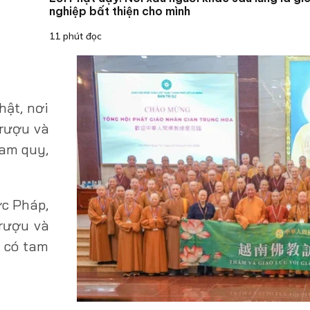
nghiệp bất thiện cho mình
11 phút đọc
hật, nơi
 rượu và
tam quy,
ức Pháp,
 rượu và
, có tam