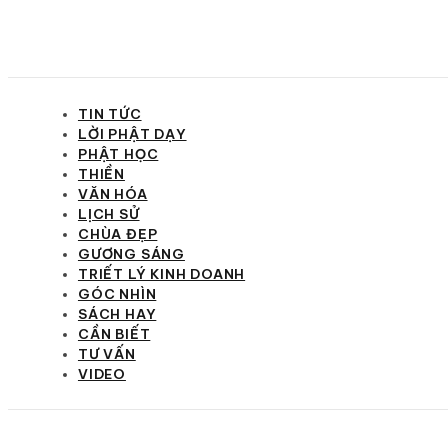
TIN TỨC
LỜI PHẬT DẠY
PHẬT HỌC
THIỀN
VĂN HÓA
LỊCH SỬ
CHÙA ĐẸP
GƯƠNG SÁNG
TRIẾT LÝ KINH DOANH
GÓC NHÌN
SÁCH HAY
CẦN BIẾT
TƯ VẤN
VIDEO