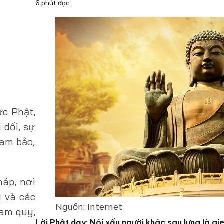
6 phút đọc
ức Phật,
 dối, sự
Tam bảo,
háp, nơi
u và các
Nguồn: Internet
tam quy,
Lời Phật dạy: Nói xấu người khác sau lưng là gi