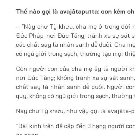
Thế nào gọi là avajātaputta: con kém c
– “Này chư Tỳ-khưu, cha mẹ ở trong đời 
Ðức Pháp, nơi Ðức Tăng; tránh xa sự sát s
các chất say là nhân sanh dễ duôi. Cha mẹ
có ngũ giới trong sạch, thường tạo mọi thi
Còn người con của cha mẹ ấy là người k
nơi Ðức Tăng; không tránh xa sự sát sanh,
chất say là nhân sanh dễ duôi. Người co
quy, không có ngũ giới trong sạch, thường 
Này chư Tỳ khưu, như vậy gọi là avajāta-p
”Bài kinh trên đề cập đến 3 hạng người con
ác pháp.