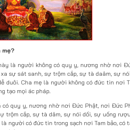
a mẹ?
này là người không có quy y, nương nhờ nơi Ð
a sự sát sanh, sự trộm cắp, sự tà daâm, sự nói
ễ duôi. Cha mẹ là người không có đức tin nơi 
ng tạo mọi ác pháp.
 có quy y, nương nhờ nơi Ðức Phật, nơi Ðức P
ự trộm cắp, sự tà dâm, sự nói dối, sự uống rượ
 là người có đức tin trong sạch nơi Tam bảo, có 