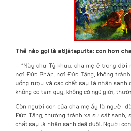
Thế nào gọi là atijātaputta: con hơn ch
– “Này chư Tỳ-khưu, cha mẹ ở trong đời 
nơi Ðức Pháp, nơi Ðức Tăng; không tránh x
uống rượu và các chất say là nhân sanh d
không có tam quy, không có ngũ giới, thườ
Còn người con của cha mẹ ấy là người đã
Ðức Tăng; thường tránh xa sự sát sanh, s
chất say là nhân sanh deã duôi. Người con