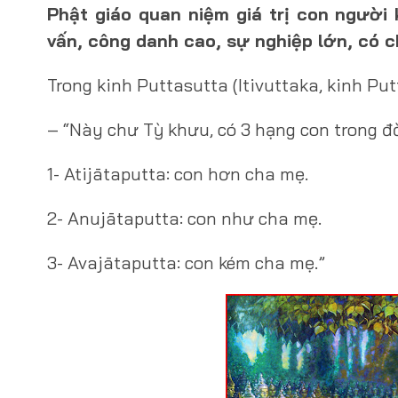
Phật giáo quan niệm giá trị con người
vấn, công danh cao, sự nghiệp lớn, có
Trong kinh Puttasutta (Itivuttaka, kinh Pu
– “Này chư Tỳ khưu, có 3 hạng con trong đ
1- Atijātaputta: con hơn cha mẹ.
2- Anujātaputta: con như cha mẹ.
3- Avajātaputta: con kém cha mẹ.”