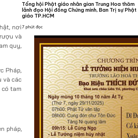
Tổng hội Phật giáo nhân gian Trung Hoa thăm
lãnh đạo Hội đồng Chứng minh, Ban Trị sự Phật
giáo TP.HCM
hật, nơi
7 phút đọc
 rượu và
tam quy,
c Pháp,
u và các
g có tam
ện pháp,