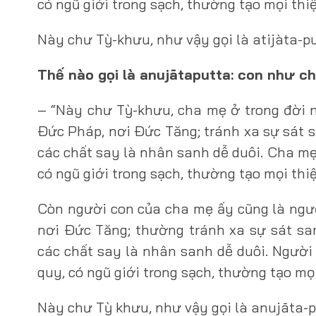
có ngũ giới trong sạch, thường tạo mọi thi
Này chư Tỳ-khưu, như vậy gọi là atijàta-p
Thế nào gọi là anujātaputta: con như c
– “Này chư Tỳ-khưu, cha mẹ ở trong đời 
Ðức Pháp, nơi Ðức Tăng; tránh xa sự sát s
các chất say là nhân sanh dễ duôi. Cha mẹ
có ngũ giới trong sạch, thường tạo mọi thi
Còn người con của cha mẹ ấy cũng là ngư
nơi Ðức Tăng; thường tránh xa sự sát san
các chất say là nhân sanh dễ duôi. Người 
quy, có ngũ giới trong sạch, thường tạo mọ
Này chư Tỳ khưu, như vậy gọi là anujāta-p