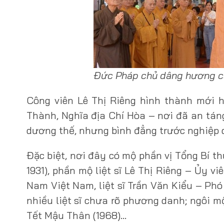
Đức Pháp chủ dâng hương cầ
Công viên Lê Thị Riêng hình thành mới h
Thành, Nghĩa địa Chí Hòa – nơi đã an tán
dương thế, nhưng bình đẳng trước nghiệp d
Đặc biệt, nơi đây có mộ phần vị Tổng Bí t
1931), phần mộ liệt sĩ Lê Thị Riêng – Ủy 
Nam Việt Nam, liệt sĩ Trần Văn Kiểu – Ph
nhiều liệt sĩ chưa rõ phương danh; ngôi mộ
Tết Mậu Thân (1968)…