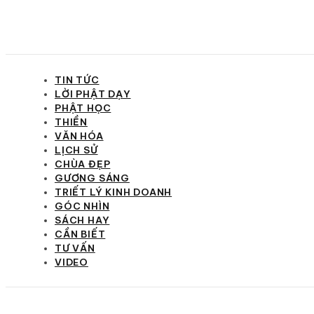
TIN TỨC
LỜI PHẬT DẠY
PHẬT HỌC
THIỀN
VĂN HÓA
LỊCH SỬ
CHÙA ĐẸP
GƯƠNG SÁNG
TRIẾT LÝ KINH DOANH
GÓC NHÌN
SÁCH HAY
CẦN BIẾT
TƯ VẤN
VIDEO