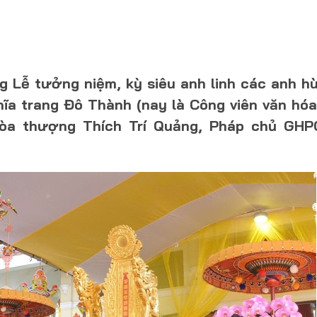
ng Lễ tưởng niệm, kỳ siêu anh linh các anh hù
ghĩa trang Đô Thành (nay là Công viên văn hó
 Hòa thượng Thích Trí Quảng, Pháp chủ GH