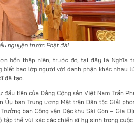
u nguyện trước Phật đài
ơn bốn thập niên, trước đó, tại đây là Nghĩa 
g biết bao lớp người với danh phận khác nhau l
ĩ đã tạo.
hư đầu tiên của Đảng Cộng sản Việt Nam Trần Ph
viên Ủy ban Trung ương Mặt trận Dân tộc Giải ph
ó Trưởng ban Công vận Đặc khu Sài Gòn – Gia Đ
 tập thể vùi xác các chiến sĩ hy sinh trong cuộc