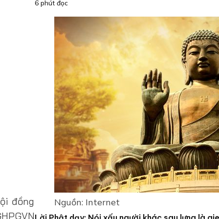
6 phút đọc
ội đồng
Nguồn: Internet
ự GHPGVN
Lời Phật dạy: Nói xấu người khác sau lưng là gi