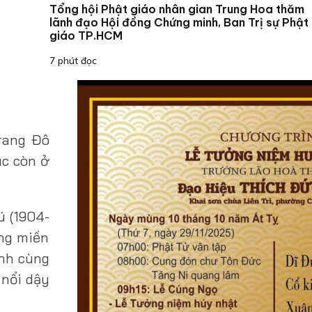
Tổng hội Phật giáo nhân gian Trung Hoa thăm
lãnh đạo Hội đồng Chứng minh, Ban Trị sự Phật
giáo TP.HCM
7 phút đọc
trang Đô
úc còn ở
ú (1904-
óng miền
ịnh cùng
 nổi dậy