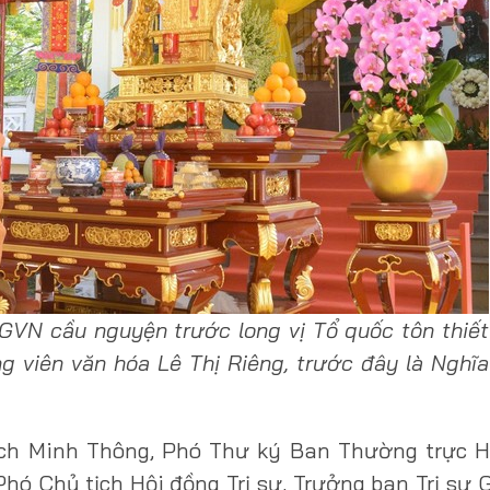
VN cầu nguyện trước long vị Tổ quốc tôn thiết
g viên văn hóa Lê Thị Riêng, trước đây là Nghĩa
ch Minh Thông, Phó Thư ký Ban Thường trực H
hó Chủ tịch Hội đồng Trị sự, Trưởng ban Trị s