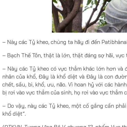
– Này các Tỷ kheo, chúng ta hãy đi đến Patibhàna
– Bạch Thế Tôn, thật là lớn, thật đáng sợ hãi, vự
– Này các Tỷ kheo có vực thẳm khác lớn hơn và đ
nhân của khổ, Đây là khổ diệt và Đây là con đườn
chết, sầu, bi, khổ, ưu, não. Vì hoan hỷ với các hà
bị rơi vào vực thẳm của sinh, họ rơi vào vực thẳm củ
– Do vậy, này các Tỷ kheo, một cố gắng cần phải
khổ diệt”.
(ĐTKVN, Tương Ưng Bộ V, chương 12, phẩm Vực thẳ