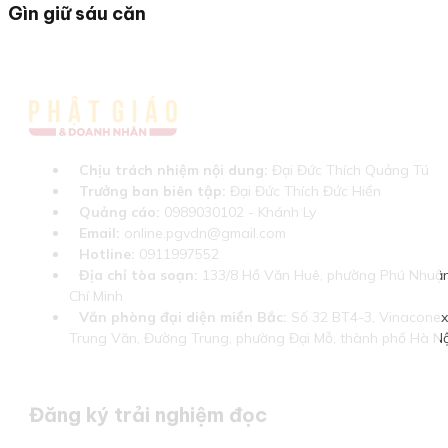
Gìn giữ sáu căn
Chịu trách nhiệm nội dung:
Đại Đức Thích Quảng Tú
Trưởng ban biên tập:
Đại Đức Thích Đức Hiển
Quảng cáo:
0989030102 - Khánh Ly
Email:
online.pgvdn@gmail.com
Hotline:
0911997552
Địa chỉ tòa soạn:
133/8 Hồ Văn Huê, phường Phú Nhuận
Chí Minh
Văn phòng đại diện miền Bắc:
Số 32 BT4-3, Vinaconex 
Trung Văn, Đường Trung, phường Đại Mỗ, thành phố Hà Nộ
Đăng ký trải nghiệm đọc