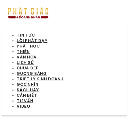
TIN TỨC
LỜI PHẬT DẠY
PHẬT HỌC
THIỀN
VĂN HÓA
LỊCH SỬ
CHÙA ĐẸP
GƯƠNG SÁNG
TRIẾT LÝ KINH DOANH
GÓC NHÌN
SÁCH HAY
CẦN BIẾT
TƯ VẤN
VIDEO