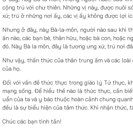
cộng trú với chư thiên. Những vị này, được nuôi s
xứ; trú ở những nơi ấy, các vị ấy không được lợi íc
Nhưng ở đây, này Bà-la-môn, người nào sau khi th
ăn nào, các bạn bè, thân hữu, hoặc bà con, hoặc n
đó. Này Bà la môn, đây là tương ưng xứ, trú nơi đây
Như vậy, thần thức của thân trung ấm và các loài
của họ.
Đối với vấn đề thức thực trong giáo lý Tứ thực, k
mạng sống. Để hiểu thế nào là thức thực, cần bi
uẩn của ta và y báo thuộc hoàn cảnh chung quanh t
đều là sự biểu hiện của tâm thức. Khi nhận thức, 
Chúc các bạn tinh tấn!