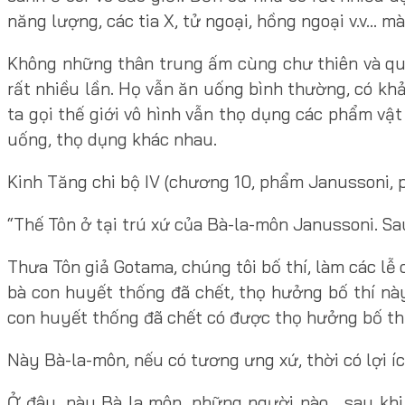
năng lượng, các tia X, tử ngoại, hồng ngoại v.v… 
Không những thân trung ấm cùng chư thiên và quỷ
rất nhiều lần. Họ vẫn ăn uống bình thường, có khả
ta gọi thế giới vô hình vẫn thọ dụng các phẩm vậ
uống, thọ dụng khác nhau.
Kinh Tăng chi bộ IV (chương 10, phẩm Janussoni, 
“Thế Tôn ở tại trú xứ của Bà-la-môn Janussoni. Sa
Thưa Tôn giả Gotama, chúng tôi bố thí, làm các lễ
bà con huyết thống đã chết, thọ hưởng bố thí này
con huyết thống đã chết có được thọ hưởng bố th
Này Bà-la-môn, nếu có tương ưng xứ, thời có lợi í
Ở đây, này Bà la môn, những người nào… sau khi 