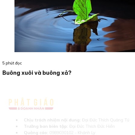
5 phút đọc
Buông xuôi và buông xả?
Chịu trách nhiệm nội dung:
Đại Đức Thích Quảng Tú
Trưởng ban biên tập:
Đại Đức Thích Đức Hiển
Quảng cáo:
0989030102 - Khánh Ly