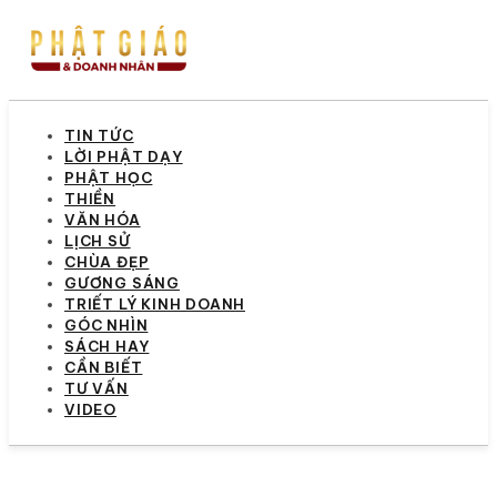
TIN TỨC
LỜI PHẬT DẠY
PHẬT HỌC
THIỀN
VĂN HÓA
LỊCH SỬ
CHÙA ĐẸP
GƯƠNG SÁNG
TRIẾT LÝ KINH DOANH
GÓC NHÌN
SÁCH HAY
CẦN BIẾT
TƯ VẤN
VIDEO