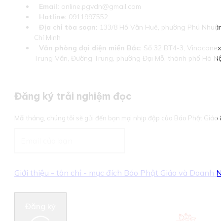
Email:
online.pgvdn@gmail.com
Hotline:
0911997552
Địa chỉ tòa soạn:
133/8 Hồ Văn Huê, phường Phú Nhuận
Chí Minh
Văn phòng đại diện miền Bắc:
Số 32 BT4-3, Vinaconex 
Trung Văn, Đường Trung, phường Đại Mỗ, thành phố Hà Nộ
Đăng ký trải nghiệm đọc
Mỗi tháng, chúng tôi sẽ gửi đến bạn mọi nhịp đập của Báo Phật Giá
Giới thiệu - tôn chỉ - mục đích Báo Phật Giáo và Doanh
Đăng ký