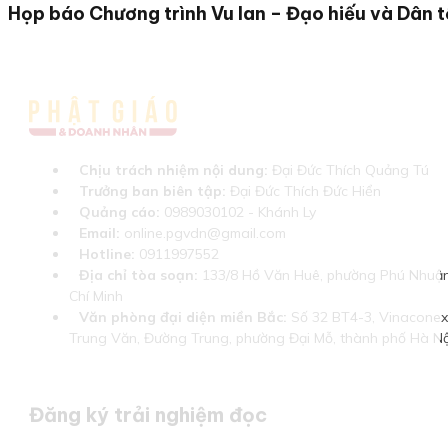
Họp báo Chương trình Vu lan – Đạo hiếu và Dân 
Chịu trách nhiệm nội dung:
Đại Đức Thích Quảng Tú
Trưởng ban biên tập:
Đại Đức Thích Đức Hiển
Quảng cáo:
0989030102 - Khánh Ly
Email:
online.pgvdn@gmail.com
Hotline:
0911997552
Địa chỉ tòa soạn:
133/8 Hồ Văn Huê, phường Phú Nhuận
Chí Minh
Văn phòng đại diện miền Bắc:
Số 32 BT4-3, Vinaconex 
Trung Văn, Đường Trung, phường Đại Mỗ, thành phố Hà Nộ
Đăng ký trải nghiệm đọc