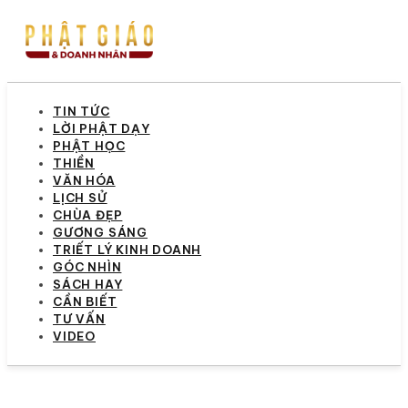
TIN TỨC
LỜI PHẬT DẠY
PHẬT HỌC
THIỀN
VĂN HÓA
LỊCH SỬ
CHÙA ĐẸP
GƯƠNG SÁNG
TRIẾT LÝ KINH DOANH
GÓC NHÌN
SÁCH HAY
CẦN BIẾT
TƯ VẤN
VIDEO