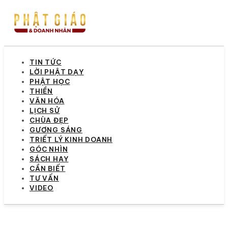
TIN TỨC
LỜI PHẬT DẠY
PHẬT HỌC
THIỀN
VĂN HÓA
LỊCH SỬ
CHÙA ĐẸP
GƯƠNG SÁNG
TRIẾT LÝ KINH DOANH
GÓC NHÌN
SÁCH HAY
CẦN BIẾT
TƯ VẤN
VIDEO