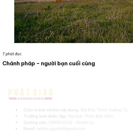
7 phút đọc
Chánh pháp – người bạn cuối cùng
Chịu trách nhiệm nội dung:
Đại Đức Thích Quảng Tú
Trưởng ban biên tập:
Đại Đức Thích Đức Hiển
Quảng cáo:
0989030102 - Khánh Ly
Email:
online.pgvdn@gmail.com