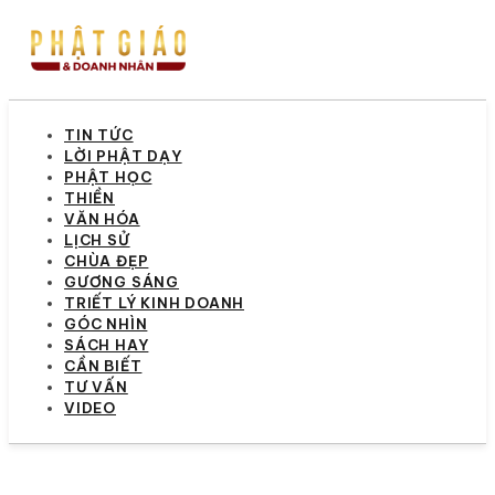
TIN TỨC
LỜI PHẬT DẠY
PHẬT HỌC
THIỀN
VĂN HÓA
LỊCH SỬ
CHÙA ĐẸP
GƯƠNG SÁNG
TRIẾT LÝ KINH DOANH
GÓC NHÌN
SÁCH HAY
CẦN BIẾT
TƯ VẤN
VIDEO