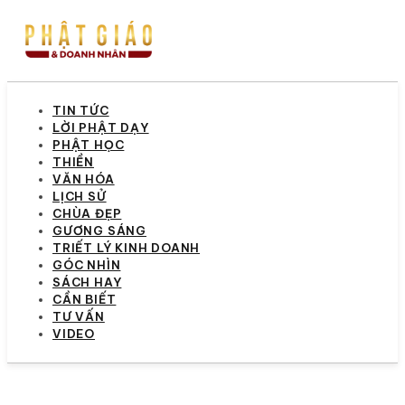
TIN TỨC
LỜI PHẬT DẠY
PHẬT HỌC
THIỀN
VĂN HÓA
LỊCH SỬ
CHÙA ĐẸP
GƯƠNG SÁNG
TRIẾT LÝ KINH DOANH
GÓC NHÌN
SÁCH HAY
CẦN BIẾT
TƯ VẤN
VIDEO