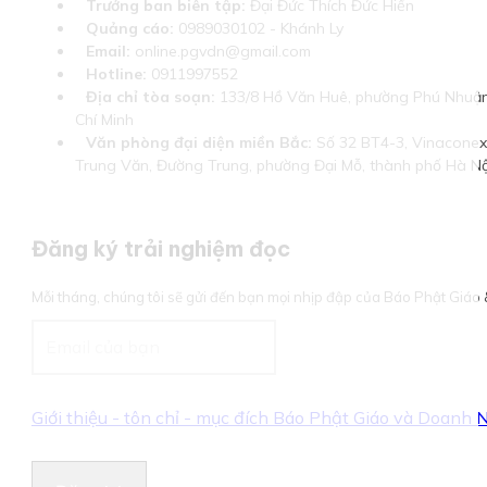
Trưởng ban biên tập:
Đại Đức Thích Đức Hiển
Quảng cáo:
0989030102 - Khánh Ly
Email:
online.pgvdn@gmail.com
Hotline:
0911997552
Địa chỉ tòa soạn:
133/8 Hồ Văn Huê, phường Phú Nhuận
Chí Minh
Văn phòng đại diện miền Bắc:
Số 32 BT4-3, Vinaconex 
Trung Văn, Đường Trung, phường Đại Mỗ, thành phố Hà Nộ
Đăng ký trải nghiệm đọc
Mỗi tháng, chúng tôi sẽ gửi đến bạn mọi nhịp đập của Báo Phật Giá
Giới thiệu - tôn chỉ - mục đích Báo Phật Giáo và Doanh