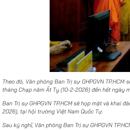
Theo đó, Văn phòng Ban Trị sự GHPGVN TP.HCM sẽ 
tháng Chạp năm Ất Tỵ (10-2-2026) đến hết ngày m
Ban Trị sự GHPGVN TP.HCM sẽ họp mặt và khai đàn
2026), tại hội trường Việt Nam Quốc Tự.
Sau kỳ nghỉ, Văn phòng Ban Trị sự GHPGVN TP.HCM