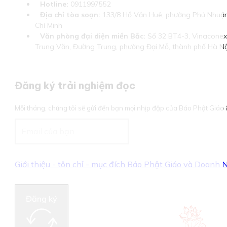
Hotline:
0911997552
Địa chỉ tòa soạn:
133/8 Hồ Văn Huê, phường Phú Nhuận
Chí Minh
Văn phòng đại diện miền Bắc:
Số 32 BT4-3, Vinaconex 
Trung Văn, Đường Trung, phường Đại Mỗ, thành phố Hà Nộ
Đăng ký trải nghiệm đọc
Mỗi tháng, chúng tôi sẽ gửi đến bạn mọi nhịp đập của Báo Phật Giá
Giới thiệu - tôn chỉ - mục đích Báo Phật Giáo và Doanh
Đăng ký