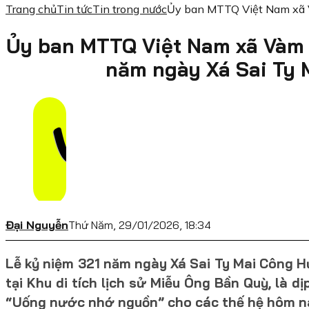
Trang chủ
Tin tức
Tin trong nước
Ủy ban MTTQ Việt Nam xã 
Ủy ban MTTQ Việt Nam xã Vàm 
năm ngày Xá Sai Ty
Đại Nguyễn
Thứ Năm, 29/01/2026, 18:34
Lễ kỷ niệm 321 năm ngày Xá Sai Ty Mai Công 
tại Khu di tích lịch sử Miễu Ông Bần Quỳ, là d
“Uống nước nhớ nguồn” cho các thế hệ hôm n