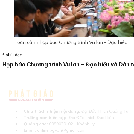
Toàn cảnh họp báo Chương trình Vu lan - Đạo hiếu
6 phút đọc
Họp báo Chương trình Vu lan – Đạo hiếu và Dân 
Chịu trách nhiệm nội dung:
Đại Đức Thích Quảng Tú
Trưởng ban biên tập:
Đại Đức Thích Đức Hiển
Quảng cáo:
0989030102 - Khánh Ly
Email:
online.pgvdn@gmail.com