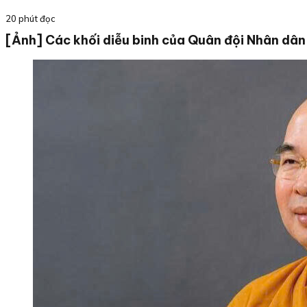
20 phút đọc
[Ảnh] Các khối diễu binh của Quân đội Nhân dân