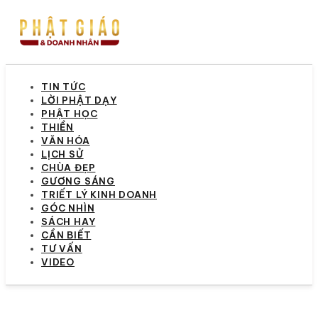
TIN TỨC
LỜI PHẬT DẠY
PHẬT HỌC
THIỀN
VĂN HÓA
LỊCH SỬ
CHÙA ĐẸP
GƯƠNG SÁNG
TRIẾT LÝ KINH DOANH
GÓC NHÌN
SÁCH HAY
CẦN BIẾT
TƯ VẤN
VIDEO