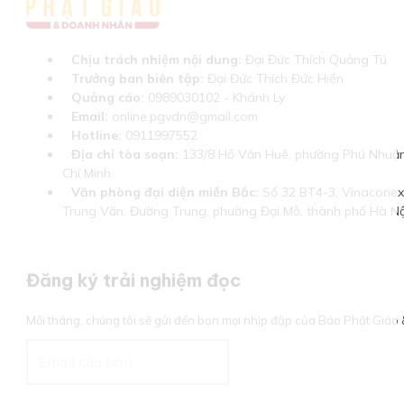
Chịu trách nhiệm nội dung:
Đại Đức Thích Quảng Tú
Trưởng ban biên tập:
Đại Đức Thích Đức Hiển
Quảng cáo:
0989030102 - Khánh Ly
Email:
online.pgvdn@gmail.com
Hotline:
0911997552
Địa chỉ tòa soạn:
133/8 Hồ Văn Huê, phường Phú Nhuận
Chí Minh
Văn phòng đại diện miền Bắc:
Số 32 BT4-3, Vinaconex 
Trung Văn, Đường Trung, phường Đại Mỗ, thành phố Hà Nộ
Đăng ký trải nghiệm đọc
Mỗi tháng, chúng tôi sẽ gửi đến bạn mọi nhịp đập của Báo Phật Giá