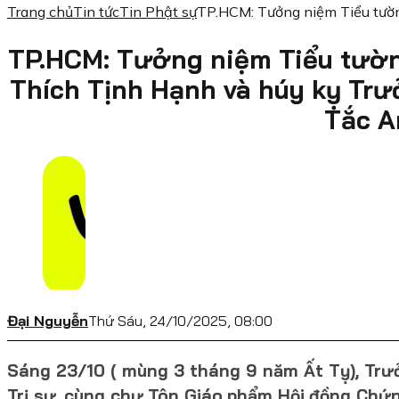
Trang chủ
Tin tức
Tin Phật sự
TP.HCM: Tưởng niệm Tiểu tườn
TP.HCM: Tưởng niệm Tiểu tườ
Thích Tịnh Hạnh và húy kỵ Tr
Tắc A
Đại Nguyễn
Thứ Sáu, 24/10/2025, 08:00
Sáng 23/10 ( mùng 3 tháng 9 năm Ất Tỵ), Trư
Trị sự, cùng chư Tôn Giáo phẩm Hội đồng Chứ