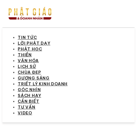
TIN TỨC
LỜI PHẬT DẠY
PHẬT HỌC
THIỀN
VĂN HÓA
LỊCH SỬ
CHÙA ĐẸP
GƯƠNG SÁNG
TRIẾT LÝ KINH DOANH
GÓC NHÌN
SÁCH HAY
CẦN BIẾT
TƯ VẤN
VIDEO