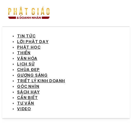
TIN TỨC
LỜI PHẬT DẠY
PHẬT HỌC
THIỀN
VĂN HÓA
LỊCH SỬ
CHÙA ĐẸP
GƯƠNG SÁNG
TRIẾT LÝ KINH DOANH
GÓC NHÌN
SÁCH HAY
CẦN BIẾT
TƯ VẤN
VIDEO