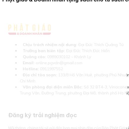
Chịu trách nhiệm nội dung:
Đại Đức Thích Quảng Tú
Trưởng ban biên tập:
Đại Đức Thích Đức Hiển
Quảng cáo:
0989030102 - Khánh Ly
Email:
online.pgvdn@gmail.com
Hotline:
0911997552
Địa chỉ tòa soạn:
133/8 Hồ Văn Huê, phường Phú Nhuận
Chí Minh
Văn phòng đại diện miền Bắc:
Số 32 BT4-3, Vinaconex 
Trung Văn, Đường Trung, phường Đại Mỗ, thành phố Hà Nộ
Đăng ký trải nghiệm đọc
Mỗi tháng, chúng tôi sẽ gửi đến bạn mọi nhịp đập của Báo Phật Giá