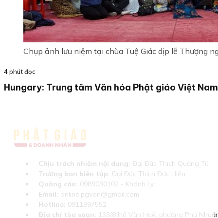
Chụp ảnh lưu niệm tại chùa Tuệ Giác dịp lễ Thượng n
4 phút đọc
Hungary: Trung tâm Văn hóa Phật giáo Việt Nam
Chịu trách nhiệm nội dung:
Đại Đức Thích Quảng Tú
Trưởng ban biên tập:
Đại Đức Thích Đức Hiển
Quảng cáo:
0989030102 - Khánh Ly
Email:
online.pgvdn@gmail.com
Hotline:
0911997552
Địa chỉ tòa soạn:
133/8 Hồ Văn Huê, phường Phú Nhuận