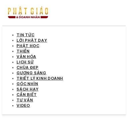
TIN TỨC
LỜI PHẬT DẠY
PHẬT HỌC
THIỀN
VĂN HÓA
LỊCH SỬ
CHÙA ĐẸP
GƯƠNG SÁNG
TRIẾT LÝ KINH DOANH
GÓC NHÌN
SÁCH HAY
CẦN BIẾT
TƯ VẤN
VIDEO