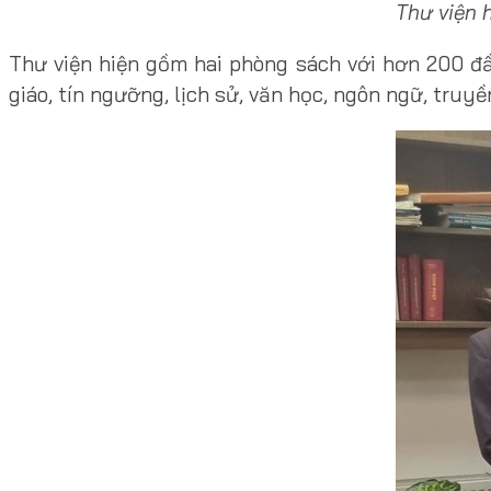
Thư viện 
Thư viện hiện gồm hai phòng sách với hơn 200 đầ
giáo, tín ngưỡng, lịch sử, văn học, ngôn ngữ, tru