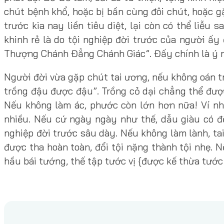
chút bệnh khổ, hoặc bị bần cùng đôi chút, hoặc gặ
trước kia nay liền tiêu diệt, lại còn có thể liễu
khinh rẻ là do tội nghiệp đời trước của người ấy 
Thượng Chánh Đẳng Chánh Giác”. Đấy chính là ý n
Người đời vừa gặp chút tai ương, nếu không oán trờ
trồng đậu được đậu”. Trồng cỏ dại chẳng thể được
Nếu không làm ác, phước còn lớn hơn nữa! Ví như
nhiều. Nếu cứ ngày ngày như thế, dẫu giàu có đ
nghiệp đời trước sâu dày. Nếu không làm lành, ta
được tha hoàn toàn, đổi tội nặng thành tội nhẹ. 
hầu bái tướng, thế tập tước vị {được kế thừa tước 