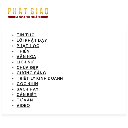
TIN TỨC
LỜI PHẬT DẠY
PHẬT HỌC
THIỀN
VĂN HÓA
LỊCH SỬ
CHÙA ĐẸP
GƯƠNG SÁNG
TRIẾT LÝ KINH DOANH
GÓC NHÌN
SÁCH HAY
CẦN BIẾT
TƯ VẤN
VIDEO