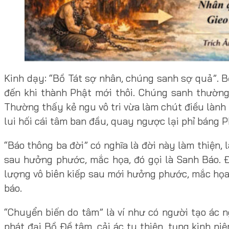
Kinh dạy: “Bồ Tát sợ nhân, chúng sanh sợ quả”. B
đến khi thành Phật mới thôi. Chúng sanh thường
Thường thấy kẻ ngu vô tri vừa làm chút điều lành
lui hối cái tâm ban đầu, quay ngược lại phỉ báng 
“Báo thông ba đời” có nghĩa là đời này làm thiện,
sau hưởng phước, mắc họa, đó gọi là Sanh Báo. Đờ
lượng vô biên kiếp sau mới hưởng phước, mắc họa
báo.
“Chuyển biến do tâm” là ví như có người tạo ác ng
phát đại Bồ Đề tâm, cải ác tu thiện, tụng kinh n