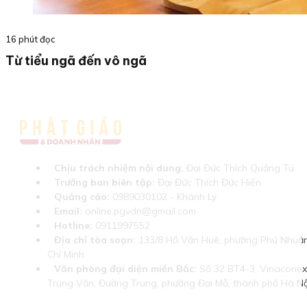
16 phút đọc
Từ tiểu ngã đến vô ngã
Chịu trách nhiệm nội dung:
Đại Đức Thích Quảng Tú
Trưởng ban biên tập:
Đại Đức Thích Đức Hiển
Quảng cáo:
0989030102 - Khánh Ly
Email:
online.pgvdn@gmail.com
Hotline:
0911997552
Địa chỉ tòa soạn:
133/8 Hồ Văn Huê, phường Phú Nhuận
Chí Minh
Văn phòng đại diện miền Bắc:
Số 32 BT4-3, Vinaconex 
Trung Văn, Đường Trung, phường Đại Mỗ, thành phố Hà Nộ