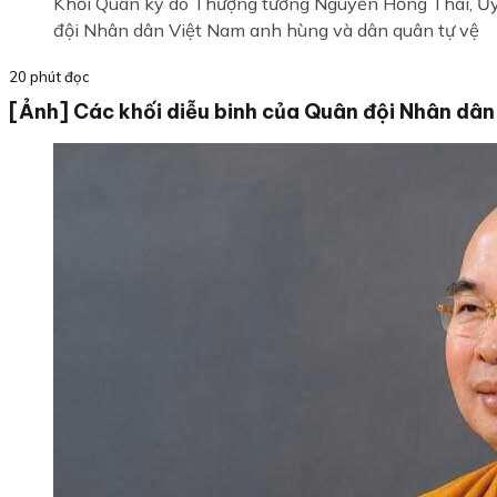
Khối Quân kỳ do Thượng tướng Nguyễn Hồng Thái, Ủy 
đội Nhân dân Việt Nam anh hùng và dân quân tự vệ
20 phút đọc
[Ảnh] Các khối diễu binh của Quân đội Nhân dân