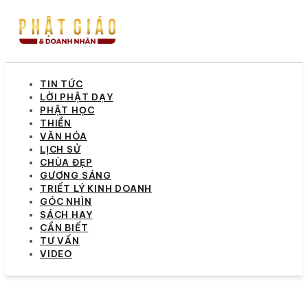
TIN TỨC
LỜI PHẬT DẠY
PHẬT HỌC
THIỀN
VĂN HÓA
LỊCH SỬ
CHÙA ĐẸP
GƯƠNG SÁNG
TRIẾT LÝ KINH DOANH
GÓC NHÌN
SÁCH HAY
CẦN BIẾT
TƯ VẤN
VIDEO