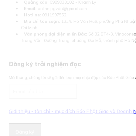
Quảng cáo:
0989030102 - Khánh Ly
Email:
online.pgvdn@gmail.com
Hotline:
0911997552
Địa chỉ tòa soạn:
133/8 Hồ Văn Huê, phường Phú Nhuận
Chí Minh
Văn phòng đại diện miền Bắc:
Số 32 BT4-3, Vinaconex 
Trung Văn, Đường Trung, phường Đại Mỗ, thành phố Hà Nộ
Đăng ký trải nghiệm đọc
Mỗi tháng, chúng tôi sẽ gửi đến bạn mọi nhịp đập của Báo Phật Giá
Giới thiệu - tôn chỉ - mục đích Báo Phật Giáo và Doanh
Đăng ký