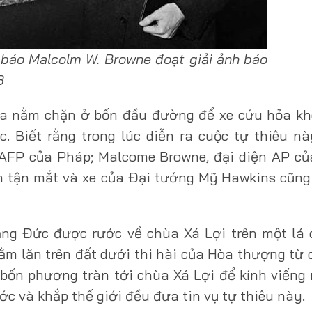
 báo Malcolm W. Browne đoạt giải ảnh báo
3
i ra nằm chặn ở bốn đầu đường để xe cứu hỏa k
 Biết rằng trong lúc diễn ra cuộc tự thiêu nà
 AFP của Pháp; Malcome Browne, đại diện AP củ
ến tận mắt và xe của Đại tướng Mỹ Hawkins cũng
ảng Đức được rước về chùa Xá Lợi trên một lá 
ằm lăn trên đất dưới thi hài của Hòa thượng từ 
bốn phương tràn tới chùa Xá Lợi để kính viếng
ớc và khắp thế giới đều đưa tin vụ tự thiêu này.