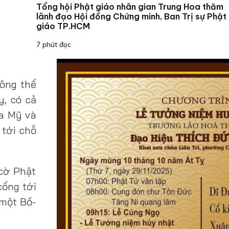
Tổng hội Phật giáo nhân gian Trung Hoa thăm
lãnh đạo Hội đồng Chứng minh, Ban Trị sự Phật
giáo TP.HCM
7 phút đọc
hông thể
y, có cả
a Mỹ và
 tới chỗ
cờ Phật
cổng tới
 một Bồ-