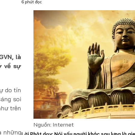
6 phút đọc
GVN, là
ớ về sự
ự do tín
sáng soi
như trên
Nguồn: Internet
và những
Lời Phật dạy: Nói xấu người khác sau lưng là gi