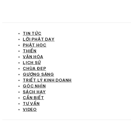
TIN TỨC
LỜI PHẬT DẠY
PHẬT HỌC
THIỀN
VĂN HÓA
LỊCH SỬ
CHÙA ĐẸP
GƯƠNG SÁNG
TRIẾT LÝ KINH DOANH
GÓC NHÌN
SÁCH HAY
CẦN BIẾT
TƯ VẤN
VIDEO