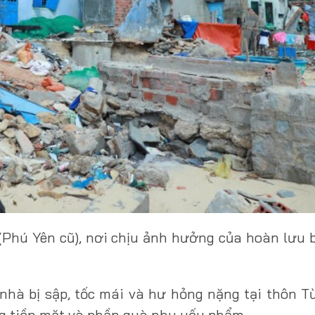
(Phú Yên cũ), nơi chịu ảnh hưởng của hoàn lưu 
 nhà bị sập, tốc mái và hư hỏng nặng tại thôn 
g tiền mặt và phần quà nhu yếu phẩm.