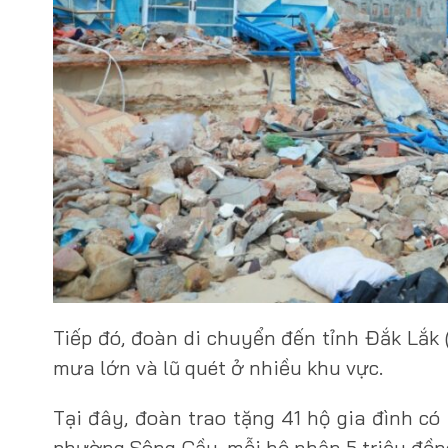
Tiếp đó, đoàn di chuyển đến tỉnh Đắk Lắk 
mưa lớn và lũ quét ở nhiều khu vực.
Tại đây, đoàn trao tặng 41 hộ gia đình có
phường Sông Cầu, mỗi hộ nhận 5 triệu đồn