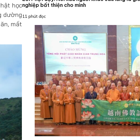
Phật học
nghiệp bất thiện cho mình
ng dường
11 phút đọc
hăn, mất