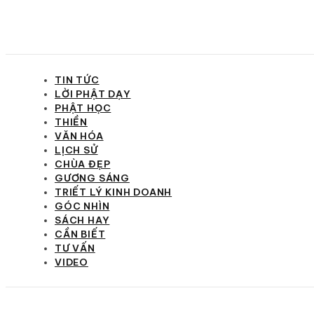
TIN TỨC
LỜI PHẬT DẠY
PHẬT HỌC
THIỀN
VĂN HÓA
LỊCH SỬ
CHÙA ĐẸP
GƯƠNG SÁNG
TRIẾT LÝ KINH DOANH
GÓC NHÌN
SÁCH HAY
CẦN BIẾT
TƯ VẤN
VIDEO