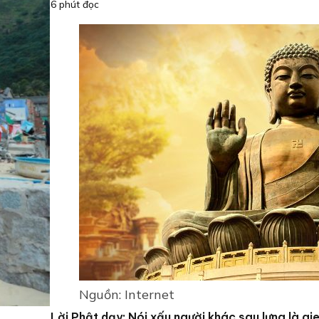
6 phút đọc
Nguồn: Internet
Lời Phật dạy: Nói xấu người khác sau lưng là gi