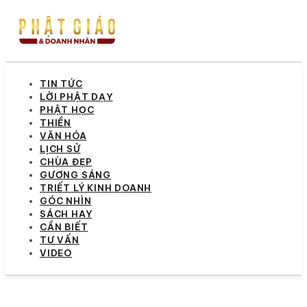
TIN TỨC
LỜI PHẬT DẠY
PHẬT HỌC
THIỀN
VĂN HÓA
LỊCH SỬ
CHÙA ĐẸP
GƯƠNG SÁNG
TRIẾT LÝ KINH DOANH
GÓC NHÌN
SÁCH HAY
CẦN BIẾT
TƯ VẤN
VIDEO