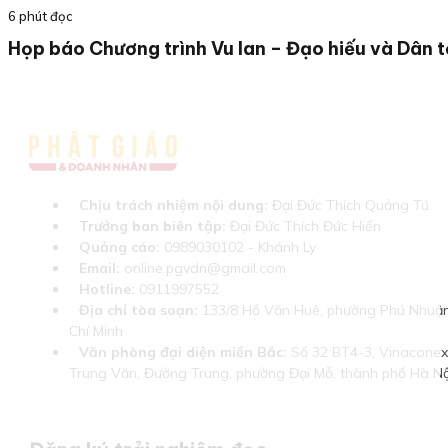
6 phút đọc
Họp báo Chương trình Vu lan – Đạo hiếu và Dân 
Chịu trách nhiệm nội dung:
Đại Đức Thích Quảng Tú
Trưởng ban biên tập:
Đại Đức Thích Đức Hiển
Quảng cáo:
0989030102 - Khánh Ly
Email:
online.pgvdn@gmail.com
Hotline:
0911997552
Địa chỉ tòa soạn:
133/8 Hồ Văn Huê, phường Phú Nhuận
Chí Minh
Văn phòng đại diện miền Bắc:
Số 32 BT4-3, Vinaconex 
Trung Văn, Đường Trung, phường Đại Mỗ, thành phố Hà Nộ