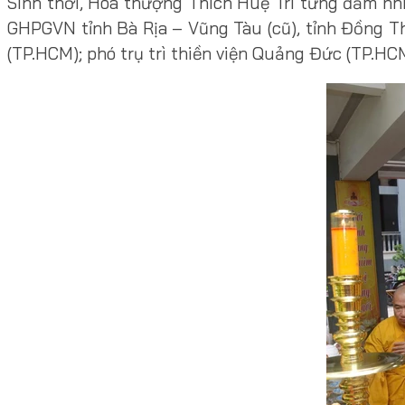
Sinh thời, Hòa thượng Thích Huệ Trí từng đảm nh
GHPGVN tỉnh Bà Rịa – Vũng Tàu (cũ), tỉnh Đồng Th
(TP.HCM); phó trụ trì thiền viện Quảng Đức (TP.HCM