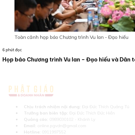
Toàn cảnh họp báo Chương trình Vu lan - Đạo hiếu
6 phút đọc
Họp báo Chương trình Vu lan – Đạo hiếu và Dân 
Chịu trách nhiệm nội dung:
Đại Đức Thích Quảng Tú
Trưởng ban biên tập:
Đại Đức Thích Đức Hiển
Quảng cáo:
0989030102 - Khánh Ly
Email:
online.pgvdn@gmail.com
Hotline:
0911997552