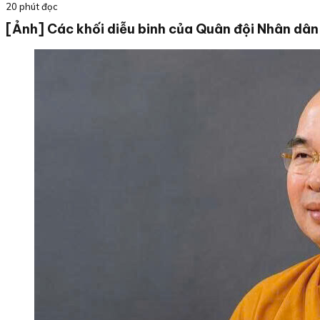
20 phút đọc
[Ảnh] Các khối diễu binh của Quân đội Nhân dân