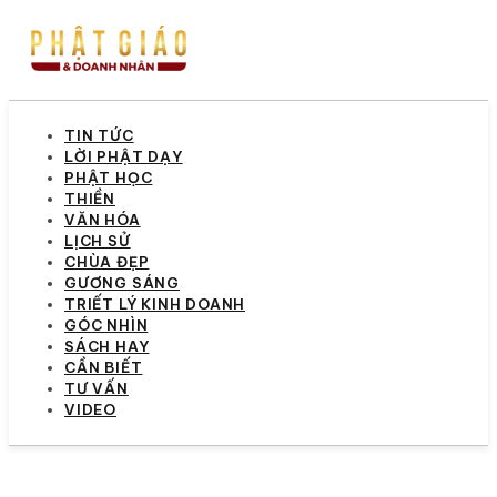
TIN TỨC
LỜI PHẬT DẠY
PHẬT HỌC
THIỀN
VĂN HÓA
LỊCH SỬ
CHÙA ĐẸP
GƯƠNG SÁNG
TRIẾT LÝ KINH DOANH
GÓC NHÌN
SÁCH HAY
CẦN BIẾT
TƯ VẤN
VIDEO