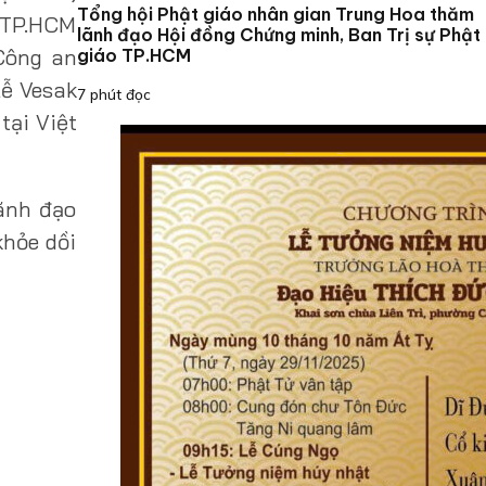
Tổng hội Phật giáo nhân gian Trung Hoa thăm
n TP.HCM
lãnh đạo Hội đồng Chứng minh, Ban Trị sự Phật
Công an
giáo TP.HCM
lễ Vesak
7 phút đọc
tại Việt
ãnh đạo
khỏe dồi