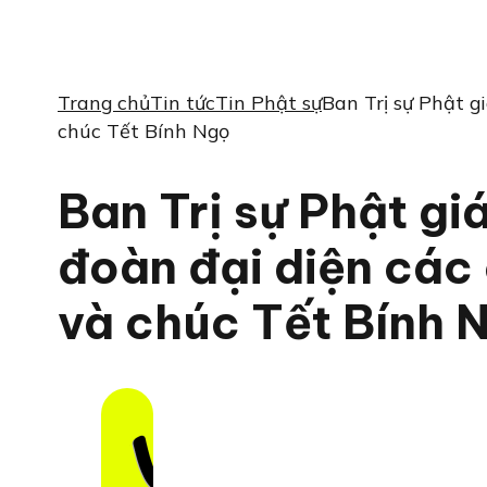
Trang chủ
Tin tức
Tin Phật sự
Ban Trị sự Phật 
chúc Tết Bính Ngọ
Ban Trị sự Phật g
đoàn đại diện các
và chúc Tết Bính 