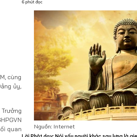
6 phút đọc
CM, cùng
Đảng ủy,
, Trưởng
 GHPGVN
Nguồn: Internet
mối quan
Lời Phật dạy: Nói xấu người khác sau lưng là gi