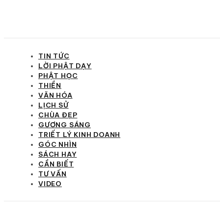
TIN TỨC
LỜI PHẬT DẠY
PHẬT HỌC
THIỀN
VĂN HÓA
LỊCH SỬ
CHÙA ĐẸP
GƯƠNG SÁNG
TRIẾT LÝ KINH DOANH
GÓC NHÌN
SÁCH HAY
CẦN BIẾT
TƯ VẤN
VIDEO