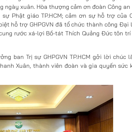
rong ngày xuân. Hòa thượng cảm ơn đoàn Công a
ị sự Phật giáo TP.HCM; cảm ơn sự hỗ trợ của 
biệt hỗ trợ GHPGVN đã tổ chức thành công Đại 
cung rước xá-lợi Bồ-tát Thích Quảng Đức tôn trí 
ởng ban Trị sự GHPGVN TP.HCM gởi lời chúc l
hanh Xuân, thành viên đoàn và gia quyến sức 