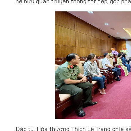
hệ hữu quan truyền thống tốt đẹp, góp phầ
Đáp từ, Hòa thượng Thích Lệ Trang chia sẻ