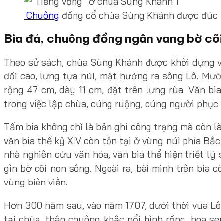
Chuông
đồng cổ chùa Sùng Khánh được đúc 
Bia đá, chuông đồng ngân vang bờ cõ
Theo sử sách, chùa Sùng Khánh được khởi dựng và
đồi cao, lưng tựa núi, mặt hướng ra sông Lô. Mư
rộng 47 cm, dày 11 cm, đặt trên lưng rùa. Văn b
trong việc lập chùa, cúng ruộng, cúng người phục 
Tấm bia không chỉ là bản ghi công trạng mà còn là 
văn bia thế kỷ XIV còn tồn tại ở vùng núi phía Bắc
nhà nghiên cứu văn hóa, văn bia thể hiện triết lý
gìn bờ cõi non sông. Ngoài ra, bài minh trên bia
vùng biên viễn.
Hơn 300 năm sau, vào năm 1707, dưới thời vua L
tại chùa, thân chuông khắc nổi hình rồng, hoa s