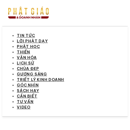
TIN TỨC
LỜI PHẬT DẠY
PHẬT HỌC
THIỀN
VĂN HÓA
LỊCH SỬ
CHÙA ĐẸP
GƯƠNG SÁNG
TRIẾT LÝ KINH DOANH
GÓC NHÌN
SÁCH HAY
CẦN BIẾT
TƯ VẤN
VIDEO