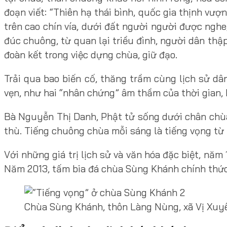
đoạn viết: “Thiên hạ thái bình, quốc gia thịnh vư
trên cao chín vía, dưới đất người người được ngh
đúc chuông, từ quan lại triều đình, người dân thập
đoàn kết trong việc dựng chùa, giữ đạo.
Trải qua bao biến cố, thăng trầm cùng lịch sử d
vẹn, như hai “nhân chứng” âm thầm của thời gian, k
Bà Nguyễn Thị Danh, Phật tử sống dưới chân chùa 
thù. Tiếng chuông chùa mỗi sáng là tiếng vọng từ l
Với những giá trị lịch sử và văn hóa đặc biệt, nă
Năm 2013, tấm bia đá chùa Sùng Khánh chính thức
Chùa Sùng Khánh, thôn Làng Nùng, xã Vị Xuy