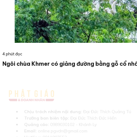
4 phút đọc
Ngôi chùa Khmer có giảng đường bằng gỗ cổ nh
Chịu trách nhiệm nội dung:
Đại Đức Thích Quảng Tú
Trưởng ban biên tập:
Đại Đức Thích Đức Hiển
Quảng cáo:
0989030102 - Khánh Ly
Email:
online.pgvdn@gmail.com