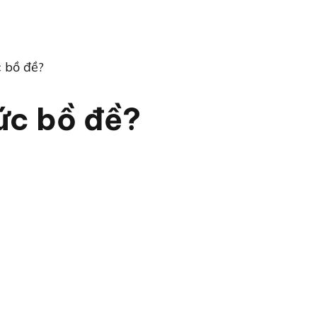
c bồ đề?
tức bồ đề?