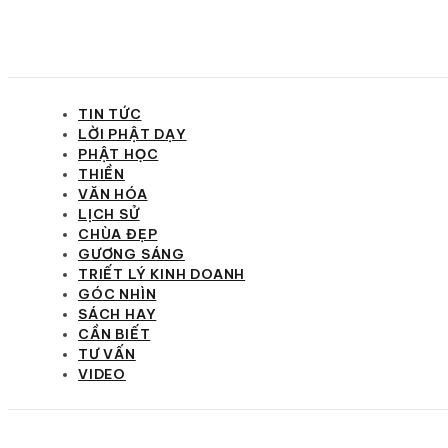
TIN TỨC
LỜI PHẬT DẠY
PHẬT HỌC
THIỀN
VĂN HÓA
LỊCH SỬ
CHÙA ĐẸP
GƯƠNG SÁNG
TRIẾT LÝ KINH DOANH
GÓC NHÌN
SÁCH HAY
CẦN BIẾT
TƯ VẤN
VIDEO