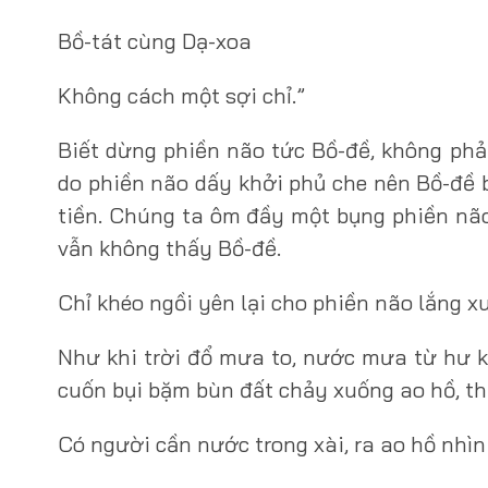
Bồ-tát cùng Dạ-xoa
Không cách một sợi chỉ.”
Biết dừng phiền não tức Bồ-đề, không phả
do phiền não dấy khởi phủ che nên Bồ-đề b
tiền. Chúng ta ôm đầy một bụng phiền nã
vẫn không thấy Bồ-đề.
Chỉ khéo ngồi yên lại cho phiền não lắng xu
Như khi trời đổ mưa to, nước mưa từ hư k
cuốn bụi bặm bùn đất chảy xuống ao hồ, t
Có người cần nước trong xài, ra ao hồ nhì