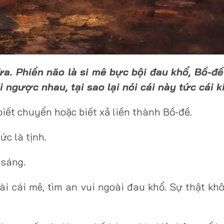
a. Phiền não là si mê bực bội đau khổ, Bồ-đề
i ngược nhau, tại sao lại nói cái này tức cái k
biết chuyển hoặc biết xả liền thành Bồ-đề.
ức là tịnh.
 sáng.
i cái mê, tìm an vui ngoài đau khổ. Sự thật kh