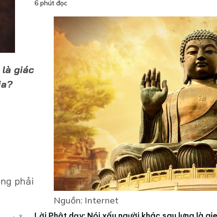
6 phút đọc
 là giác
ia?
ông phải
Nguồn: Internet
Lời Phật dạy: Nói xấu người khác sau lưng là gi