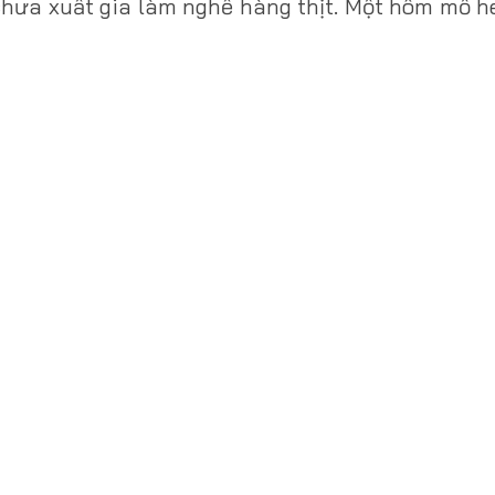
chưa xuất gia làm nghề hàng thịt. Một hôm mổ h