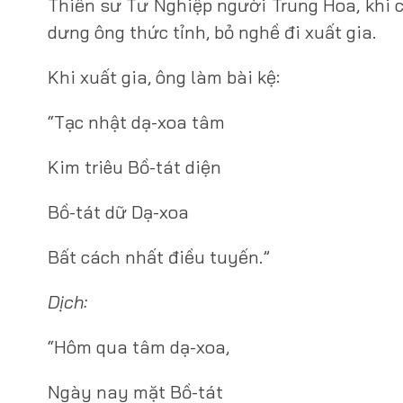
Thiền sư Tư Nghiệp người Trung Hoa, khi 
dưng ông thức tỉnh, bỏ nghề đi xuất gia.
Khi xuất gia, ông làm bài kệ:
“Tạc nhật dạ-xoa tâm
Kim triêu Bồ-tát diện
Bồ-tát dữ Dạ-xoa
Bất cách nhất điều tuyến.”
Dịch:
“Hôm qua tâm dạ-xoa,
Ngày nay mặt Bồ-tát