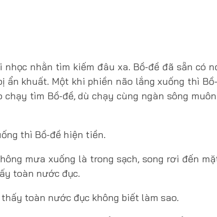
i nhọc nhằn tìm kiếm đâu xa. Bồ-đề đã sẵn có n
ị ẩn khuất. Một khi phiền não lắng xuống thì Bồ
o chạy tìm Bồ-đề, dù chạy cùng ngàn sông muôn
ống thì Bồ-đề hiện tiền.
hông mưa xuống là trong sạch, song rơi đến mặt
hấy toàn nước đục.
n thấy toàn nước đục không biết làm sao.