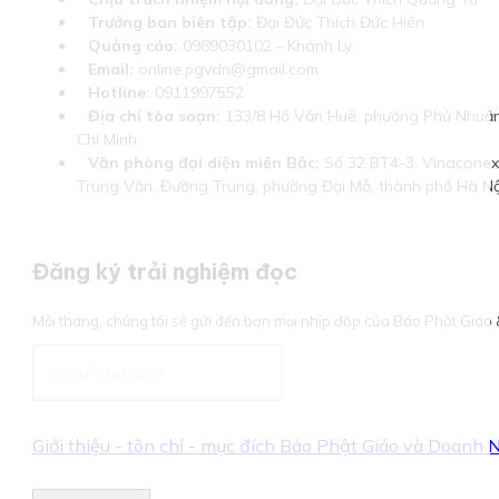
Trưởng ban biên tập:
Đại Đức Thích Đức Hiển
Quảng cáo:
0989030102 - Khánh Ly
Email:
online.pgvdn@gmail.com
Hotline:
0911997552
Địa chỉ tòa soạn:
133/8 Hồ Văn Huê, phường Phú Nhuận
Chí Minh
Văn phòng đại diện miền Bắc:
Số 32 BT4-3, Vinaconex 
Trung Văn, Đường Trung, phường Đại Mỗ, thành phố Hà Nộ
Đăng ký trải nghiệm đọc
Mỗi tháng, chúng tôi sẽ gửi đến bạn mọi nhịp đập của Báo Phật Giá
Giới thiệu - tôn chỉ - mục đích Báo Phật Giáo và Doanh