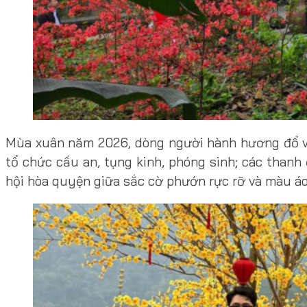
Mùa xuân năm 2026, dòng người hành hương đổ về
tổ chức cầu an, tụng kinh, phóng sinh; các than
hội hòa quyện giữa sắc cờ phướn rực rỡ và màu áo