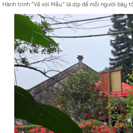
Hành trình “Về với Mẫu” là dịp để mỗi người bày tỏ