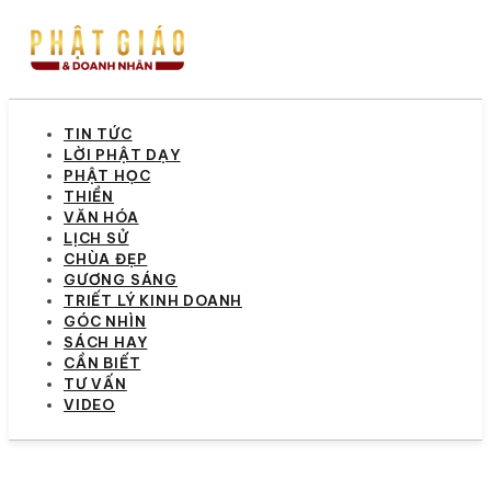
TIN TỨC
LỜI PHẬT DẠY
PHẬT HỌC
THIỀN
VĂN HÓA
LỊCH SỬ
CHÙA ĐẸP
GƯƠNG SÁNG
TRIẾT LÝ KINH DOANH
GÓC NHÌN
SÁCH HAY
CẦN BIẾT
TƯ VẤN
VIDEO