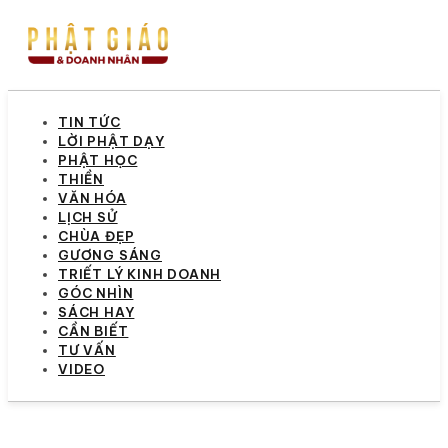
TIN TỨC
LỜI PHẬT DẠY
PHẬT HỌC
THIỀN
VĂN HÓA
LỊCH SỬ
CHÙA ĐẸP
GƯƠNG SÁNG
TRIẾT LÝ KINH DOANH
GÓC NHÌN
SÁCH HAY
CẦN BIẾT
TƯ VẤN
VIDEO