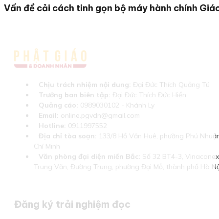
Vấn đề cải cách tinh gọn bộ máy hành chính Giáo
Chịu trách nhiệm nội dung:
Đại Đức Thích Quảng Tú
Trưởng ban biên tập:
Đại Đức Thích Đức Hiển
Quảng cáo:
0989030102 - Khánh Ly
Email:
online.pgvdn@gmail.com
Hotline:
0911997552
Địa chỉ tòa soạn:
133/8 Hồ Văn Huê, phường Phú Nhuận
Chí Minh
Văn phòng đại diện miền Bắc:
Số 32 BT4-3, Vinaconex 
Trung Văn, Đường Trung, phường Đại Mỗ, thành phố Hà Nộ
Đăng ký trải nghiệm đọc