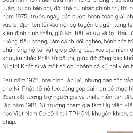
luận, tự do báo chí, đòi thả tù nhân chính trị, th
năm 1975, trước ngày đất nước hoàn toàn giải phó
vừa bị địch len lỏi vào nội bộ tuyên truyền lung l
kiên định tinh thần, giữ khí tiết vô úy và lợi th
ruộng tiêu hoang, lâm cảnh đói nghèo, bệnh tật tr
phần ủng hộ tài vật giúp đồng bào, xoa dịu niềm đ
khuyên nhắc Phật tử bố thí, giúp đỡ đồng bào khố
Ni giới Khất sĩ và một số chi nhánh cô ký nhi viện
Sau năm 1975, hòa bình lập lại, nhưng dân tộc vẫn
chư Ni, Phật tử nỗ lực đóng góp dài hạn để thực h
đoàn kết tương trợ người già và thiếu niên tàn tật
lập năm 1981, Ni trưởng tham gia làm Ủy viên Ki
học Việt Nam Cơ sở II tại TP.HCM, khuyến khích, s
pháp.