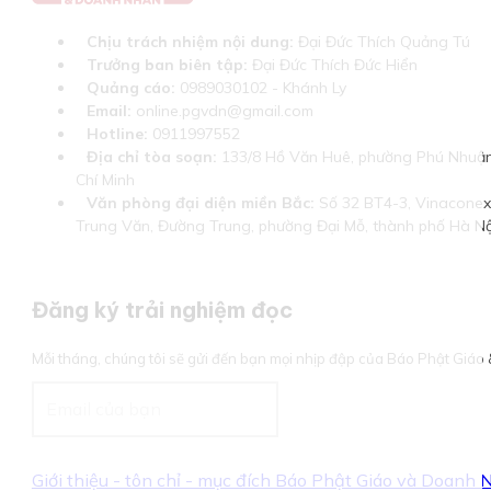
Chịu trách nhiệm nội dung:
Đại Đức Thích Quảng Tú
Trưởng ban biên tập:
Đại Đức Thích Đức Hiển
Quảng cáo:
0989030102 - Khánh Ly
Email:
online.pgvdn@gmail.com
Hotline:
0911997552
Địa chỉ tòa soạn:
133/8 Hồ Văn Huê, phường Phú Nhuận
Chí Minh
Văn phòng đại diện miền Bắc:
Số 32 BT4-3, Vinaconex 
Trung Văn, Đường Trung, phường Đại Mỗ, thành phố Hà Nộ
Đăng ký trải nghiệm đọc
Mỗi tháng, chúng tôi sẽ gửi đến bạn mọi nhịp đập của Báo Phật Giá
Giới thiệu - tôn chỉ - mục đích Báo Phật Giáo và Doanh