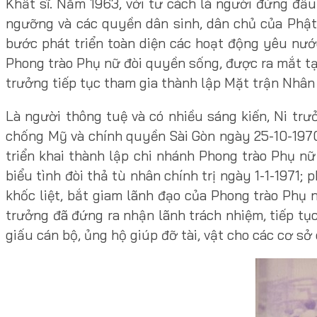
Khất sĩ. Năm 1963, với tư cách là người đứng đầu 
ngưỡng và các quyền dân sinh, dân chủ của Phật g
bước phát triển toàn diện các hoạt động yêu nước
Phong trào Phụ nữ đòi quyền sống, được ra mắt tạ
trưởng tiếp tục tham gia thành lập Mặt trận Nhân
Là người thông tuệ và có nhiều sáng kiến, Ni trư
chống Mỹ và chính quyền Sài Gòn ngày 25-10-1970;
triển khai thành lập chi nhánh Phong trào Phụ nữ
biểu tình đòi thả tù nhân chính trị ngày 1-1-1971;
khốc liệt, bắt giam lãnh đạo của Phong trào Phụ 
trưởng đã đứng ra nhận lãnh trách nhiệm, tiếp tụ
giấu cán bộ, ủng hộ giúp đỡ tài, vật cho các cơ s