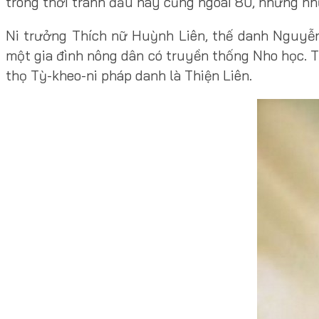
trong thời tranh đấu nay cũng ngoài 80, nhưng n
Ni trưởng Thích nữ Huỳnh Liên, thế danh Nguyễn 
một gia đình nông dân có truyền thống Nho học. T
thọ Tỳ-kheo-ni pháp danh là Thiện Liên.