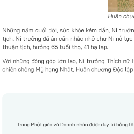
Huân chươ
Những năm cuối đời, sức khỏe kém dần, Ni trưởn
tịch, Ni trưởng đã ân cần nhắc nhở chư Ni nỗ lực
thuận tịch, hưởng 65 tuổi thọ, 41 hạ lạp.
Với những đóng góp lớn lao, Ni trưởng Thích n
chiến chống Mỹ hạng Nhất, Huân chương Độc lập
Trang Phật giáo và Doanh nhân được duy trì bằng tâ