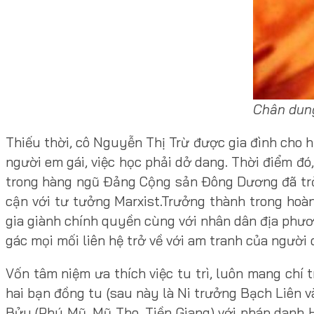
Chân dung
Thiếu thời, cô Nguyễn Thị Trừ được gia đình cho họ
người em gái, việc học phải dở dang. Thời điểm đ
trong hàng ngũ Đảng Cộng sản Đông Dương đã trở 
cận với tư tưởng Marxist.Trưởng thành trong ho
gia giành chính quyền cùng với nhân dân địa phươn
gác mọi mối liên hệ trở về với am tranh của người 
Vốn tâm niệm ưa thích việc tu trì, luôn mang chí
hai bạn đồng tu (sau này là Ni trưởng Bạch Liên 
Bửu (Phú Mỹ, Mỹ Tho, Tiền Giang) với pháp danh 