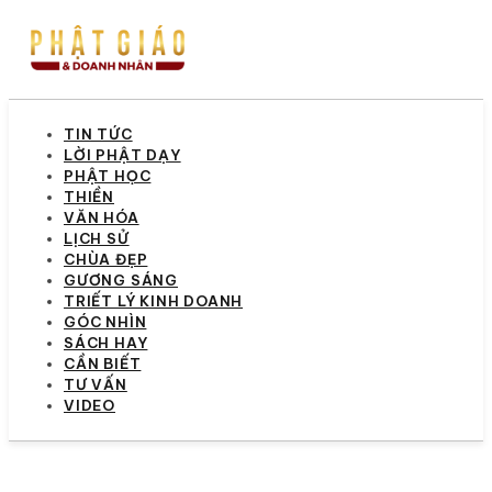
TIN TỨC
LỜI PHẬT DẠY
PHẬT HỌC
THIỀN
VĂN HÓA
LỊCH SỬ
CHÙA ĐẸP
GƯƠNG SÁNG
TRIẾT LÝ KINH DOANH
GÓC NHÌN
SÁCH HAY
CẦN BIẾT
TƯ VẤN
VIDEO