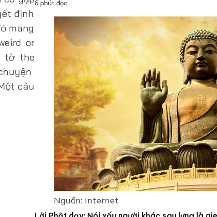
6 phút đọc
yết định
 đó mang
eird or
 tờ the
u chuyện
Một câu
Nguồn: Internet
Lời Phật dạy: Nói xấu người khác sau lưng là gi