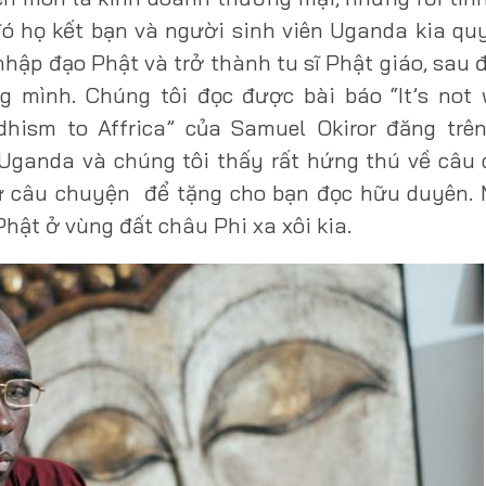
 đó họ kết bạn và người sinh viên Uganda kia qu
 nhập đạo Phật và trở thành tu sĩ Phật giáo, sau
 mình. Chúng tôi đọc được bài báo “It’s not w
dhism to Affrica” của Samuel Okiror đăng trên
i Uganda và chúng tôi thấy rất hứng thú về câ
ữ câu chuyện để tặng cho bạn đọc hữu duyên. 
Phật ở vùng đất châu Phi xa xôi kia.