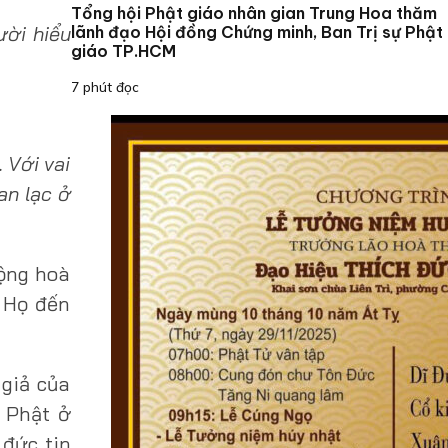
Tổng hội Phật giáo nhân gian Trung Hoa thăm
ười hiểu
lãnh đạo Hội đồng Chứng minh, Ban Trị sự Phật
giáo TP.HCM
7 phút đọc
 Với vai
an lạc ở
Cộng hoà
. Họ đến
 giả của
o Phật ở
 đức tin