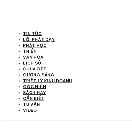
TIN TỨC
LỜI PHẬT DẠY
PHẬT HỌC
THIỀN
VĂN HÓA
LỊCH SỬ
CHÙA ĐẸP
GƯƠNG SÁNG
TRIẾT LÝ KINH DOANH
GÓC NHÌN
SÁCH HAY
CẦN BIẾT
TƯ VẤN
VIDEO