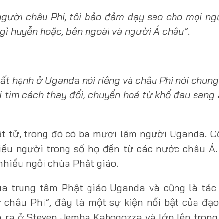
người châu Phi, tôi bảo đảm dạy sao cho mọi ng
gì huyễn hoặc, bên ngoài và người Á châu”
.
ất hạnh ở Uganda nói riêng và châu Phi nói chung.
i tìm cách thay đổi, chuyển hoá từ khổ đau sang 
ật tử, trong đó có ba mươi lăm người Uganda. 
hiều người trong số họ đến từ các nước châu Á
nhiều ngôi chùa Phật giáo.
hùa trung tâm Phật giáo Uganda và cũng là tác
 châu Phi”, đây là một sự kiện nổi bật của đạ
 ra ở Steven Jemba Kabogozza và lớn lên trong