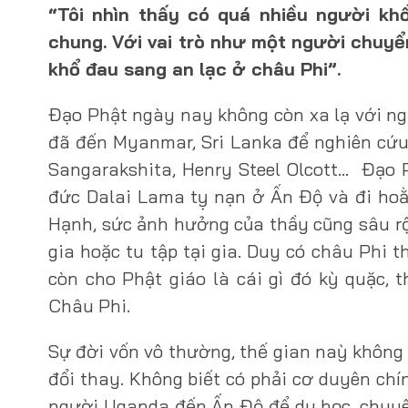
“Tôi nhìn thấy có quá nhiều người kh
chung. Với vai trò như một người chuyể
khổ đau sang an lạc ở châu Phi”.
Đạo Phật ngày nay không còn xa lạ với ng
đã đến Myanmar, Sri Lanka để nghiên cứu 
Sangarakshita, Henry Steel Olcott… Đạo 
đức Dalai Lama tỵ nạn ở Ấn Độ và đi hoằ
Hạnh, sức ảnh hưởng của thầy cũng sâu rộ
gia hoặc tu tập tại gia. Duy có châu Phi t
còn cho Phật giáo là cái gì đó kỳ quặc, 
Châu Phi.
Sự đời vốn vô thường, thế gian naỳ không 
đổi thay. Không biết có phải cơ duyên chí
người Uganda đến Ấn Độ để du học, chuyê