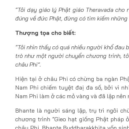
“Tôi dạy giáo lý Phật giáo Theravada cho 
đúng về đức Phật, đừng có tìm kiếm những 
Thượng tọa cho biết:
“Tôi nhìn thấy có quá nhiều người khổ đau b
trò như một người chuyển chương trình, tô
châu Phi”.
Hiện tại ở châu Phi có chừng ba ngàn Ph
Nam Phi chiếm tuyệt đaị đa số, bởi vì n
Nam Phi làm ở các mỏ vàng và đã lập nên 
Bhante là người sáng lập, trụ trì ngôi c
chương trình “Gieo hạt giống Phật pháp ở
châu Phi. Bhante Buddharakkhita vốn sinh