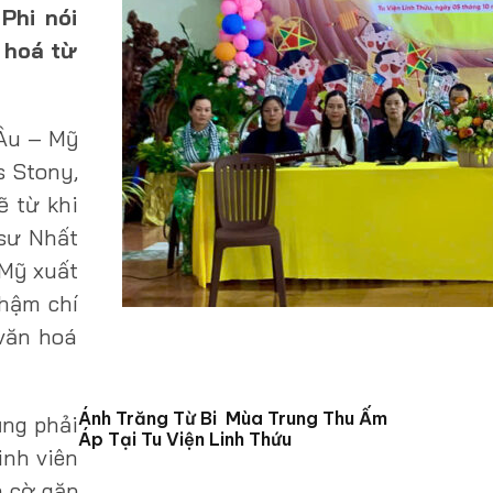
Phi nói
 hoá từ
 Âu – Mỹ
s Stony,
ẽ từ khi
 sư Nhất
 Mỹ xuất
thậm chí
 văn hoá
Ánh Trăng Từ Bi Mùa Trung Thu Ấm
ũng phải
Áp Tại Tu Viện Linh Thứu
inh viên
h cờ gặp