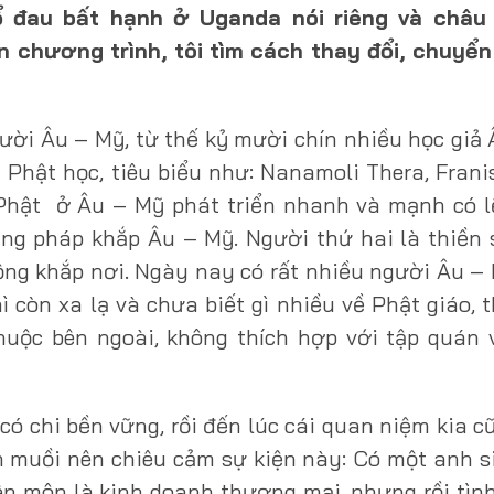
ổ đau bất hạnh ở Uganda nói riêng và châu 
n chương trình, tôi tìm cách thay đổi, chuyển
ười Âu – Mỹ, từ thế kỷ mười chín nhiều học giả
Phật học, tiêu biểu như: Nanamoli Thera, Frani
Phật ở Âu – Mỹ phát triển nhanh và mạnh có l
ng pháp khắp Âu – Mỹ. Người thứ hai là thiền
ng khắp nơi. Ngày nay có rất nhiều người Âu –
hì còn xa lạ và chưa biết gì nhiều về Phật giáo, 
thuộc bên ngoài, không thích hợp với tập quán
có chi bền vững, rồi đến lúc cái quan niệm kia c
n muồi nên chiêu cảm sự kiện này: Có một anh s
n môn là kinh doanh thương mại, nhưng rồi tìn