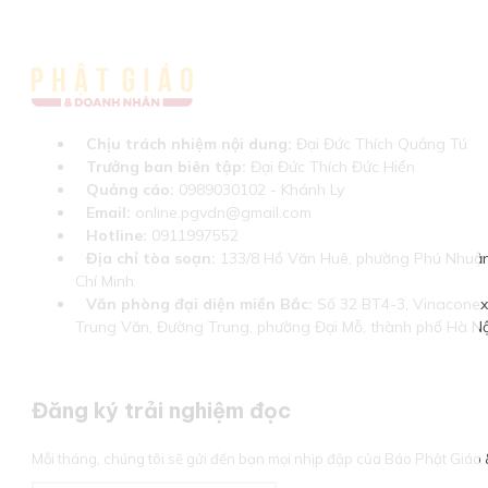
Chịu trách nhiệm nội dung:
Đại Đức Thích Quảng Tú
Trưởng ban biên tập:
Đại Đức Thích Đức Hiển
Quảng cáo:
0989030102 - Khánh Ly
Email:
online.pgvdn@gmail.com
Hotline:
0911997552
Địa chỉ tòa soạn:
133/8 Hồ Văn Huê, phường Phú Nhuận
Chí Minh
Văn phòng đại diện miền Bắc:
Số 32 BT4-3, Vinaconex 
Trung Văn, Đường Trung, phường Đại Mỗ, thành phố Hà Nộ
Đăng ký trải nghiệm đọc
Mỗi tháng, chúng tôi sẽ gửi đến bạn mọi nhịp đập của Báo Phật Giá