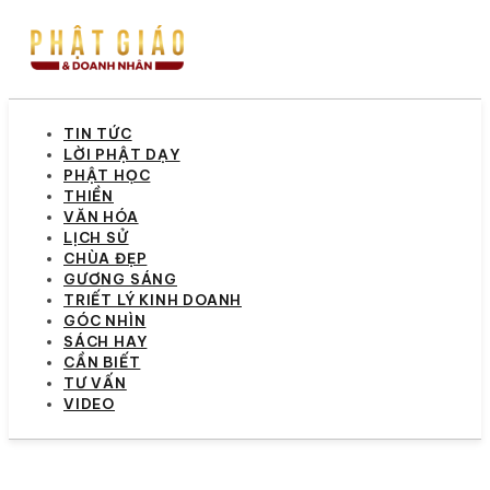
TIN TỨC
LỜI PHẬT DẠY
PHẬT HỌC
THIỀN
VĂN HÓA
LỊCH SỬ
CHÙA ĐẸP
GƯƠNG SÁNG
TRIẾT LÝ KINH DOANH
GÓC NHÌN
SÁCH HAY
CẦN BIẾT
TƯ VẤN
VIDEO