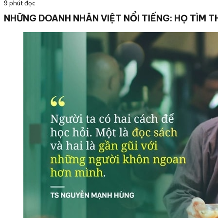
9 phút đọc
NHỮNG DOANH NHÂN VIỆT NỔI TIẾNG: HỌ TÌM T