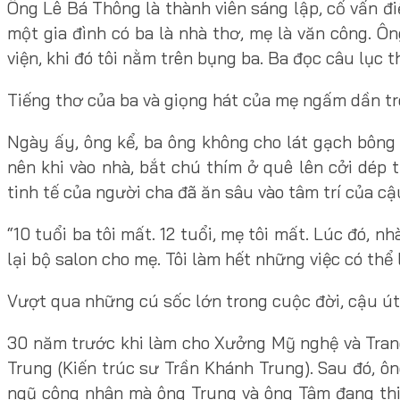
Ông Lê Bá Thông là thành viên sáng lập, cố vấn đi
một gia đình có ba là nhà thơ, mẹ là văn công. Ôn
viện, khi đó tôi nằm trên bụng ba. Ba đọc câu lục t
Tiếng thơ của ba và giọng hát của mẹ ngấm dần t
Ngày ấy, ông kể, ba ông không cho lát gạch bông 
nên khi vào nhà, bắt chú thím ở quê lên cởi dép 
tinh tế của người cha đã ăn sâu vào tâm trí của cậ
“10 tuổi ba tôi mất. 12 tuổi, mẹ tôi mất. Lúc đó, nh
lại bộ salon cho mẹ. Tôi làm hết những việc có thể
Vượt qua những cú sốc lớn trong cuộc đời, cậu út
30 năm trước khi làm cho Xưởng Mỹ nghệ và Trang
Trung (Kiến trúc sư Trần Khánh Trung). Sau đó, ô
ngũ công nhân mà ông Trung và ông Tâm đang thiế