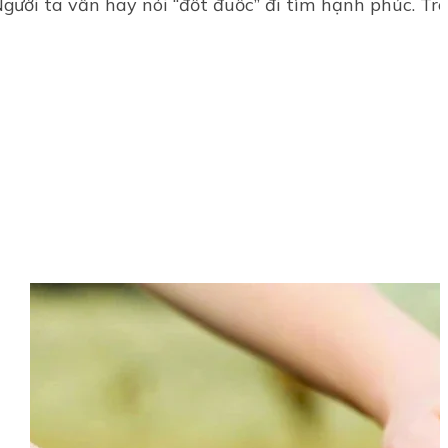
gười ta vẫn hay nói “đốt đuốc” đi tìm hạnh phúc. Tro