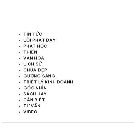
TIN TỨC
LỜI PHẬT DẠY
PHẬT HỌC
THIỀN
VĂN HÓA
LỊCH SỬ
CHÙA ĐẸP
GƯƠNG SÁNG
TRIẾT LÝ KINH DOANH
GÓC NHÌN
SÁCH HAY
CẦN BIẾT
TƯ VẤN
VIDEO