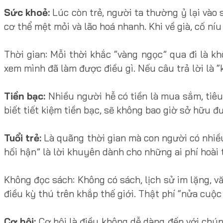
Sức khoẻ:
Lúc còn trẻ, người ta thường ỷ lại vào 
cơ thể mệt mỏi và lão hoá nhanh. Khi về già, cố ní
Thời gian: Mỗi thời khắc “vàng ngọc” qua đi là k
xem mình đã làm được điều gì. Nếu câu trả lời là “
Tiền bạc:
Nhiều người hễ có tiền là mua sắm, tiêu
biết tiết kiệm tiền bạc, sẽ không bao giờ sở hữu đư
Tuổi trẻ:
Là quãng thời gian mà con người có nhiều
hối hận” là lời khuyên dành cho những ai phí hoài
Không đọc sách: Không có sách, lịch sử im lặng, v
điều kỳ thú trên khắp thế giới. Thật phí “nửa cuộc
Cơ hội:
Cơ hội là điều không dễ dàng đến với chún