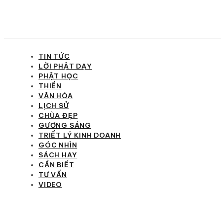
TIN TỨC
LỜI PHẬT DẠY
PHẬT HỌC
THIỀN
VĂN HÓA
LỊCH SỬ
CHÙA ĐẸP
GƯƠNG SÁNG
TRIẾT LÝ KINH DOANH
GÓC NHÌN
SÁCH HAY
CẦN BIẾT
TƯ VẤN
VIDEO