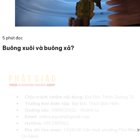
5 phút đọc
Buông xuôi và buông xả?
Chịu trách nhiệm nội dung:
Đại Đức Thích Quảng Tú
Trưởng ban biên tập:
Đại Đức Thích Đức Hiển
Quảng cáo:
0989030102 - Khánh Ly
Email:
online.pgvdn@gmail.com
Hotline:
0911997552
Địa chỉ tòa soạn:
133/8 Hồ Văn Huê, phường Phú Nhuận
Chí Minh