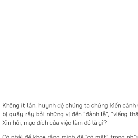
Không ít lần, huynh đệ chúng ta chứng kiến cảnh 
bị quấy rầy bởi những vị đến “đảnh lễ”, “viếng t
Xin hỏi, mục đích của việc làm đó là gì?
Có phải để khoe rằng mình đã “có mặt” trong nhữ