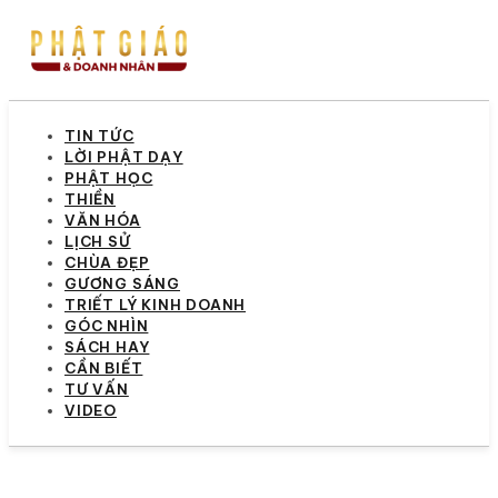
TIN TỨC
LỜI PHẬT DẠY
PHẬT HỌC
THIỀN
VĂN HÓA
LỊCH SỬ
CHÙA ĐẸP
GƯƠNG SÁNG
TRIẾT LÝ KINH DOANH
GÓC NHÌN
SÁCH HAY
CẦN BIẾT
TƯ VẤN
VIDEO