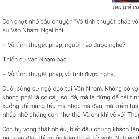
Tác giả c
Con chợt nhớ câu chuyện “Vô tình thuyết pháp vô 
sư Vân Nham. Ngài hỏi:
– Vô tình thuyết pháp, người nào được nghe?
Thiền sư Vân Nham bảo:
– Vô tình thuyết pháp, vô tình được nghe.
Cuối cùng sư ngộ đạo tại Vân Nham. Không có vọng
không phải là cỏ cây sỏi đá, mà là đừng để cái tì
xuống thì mang lấy mà nhọc mà đau, mà trầm luâ
nhắc nhở chúng con như thế. Và chỉ khi về với Th
Con hy vọng thật nhiều, biết đâu chừng khách lã
na quay đầu thì muôn kiếp thoát tử sinh. Nghiệp d