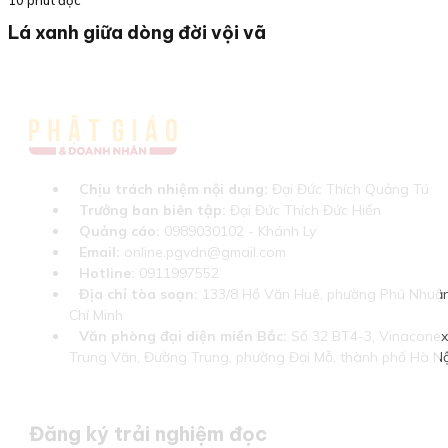
10 phút đọc
Lá xanh giữa dòng đời vội vã
Chịu trách nhiệm nội dung:
Đại Đức Thích Quảng Tú
Trưởng ban biên tập:
Đại Đức Thích Đức Hiển
Quảng cáo:
0989030102 - Khánh Ly
Email:
online.pgvdn@gmail.com
Hotline:
0911997552
Địa chỉ tòa soạn:
133/8 Hồ Văn Huê, phường Phú Nhuận
Chí Minh
Văn phòng đại diện miền Bắc:
Số 32 BT4-3, Vinaconex 
Trung Văn, Đường Trung, phường Đại Mỗ, thành phố Hà Nộ
Đăng ký trải nghiệm đọc