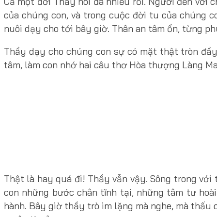
Cả một đời Thầy nói đã nhiều rồi. Người đến với 
của chúng con, và trong cuộc đời tu của chúng c
nuôi dạy cho tới bây giờ. Thân an tâm ổn, từng ph
Thầy dạy cho chúng con sự có mặt thật tròn đầy
tâm, làm con nhớ hai câu thơ Hòa thượng Làng Ma
Thật là hay quá đi! Thầy vẫn vậy. Sông trong với t
con những bước chân tĩnh tại, những tâm tư hoài
hành. Bây giờ thầy trò im lặng mà nghe, mà thấu 