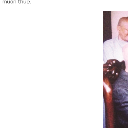
muôn thuở.