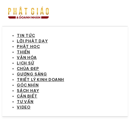
TIN TỨC
LỜI PHẬT DẠY
PHẬT HỌC
THIỀN
VĂN HÓA
LỊCH SỬ
CHÙA ĐẸP
GƯƠNG SÁNG
TRIẾT LÝ KINH DOANH
GÓC NHÌN
SÁCH HAY
CẦN BIẾT
TƯ VẤN
VIDEO