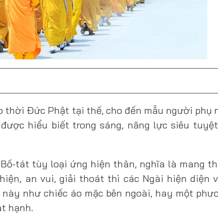
o thời Đức Phật tại thế, cho đến mẫu người phụ
 được hiểu biết trong sáng, năng lực siêu tuyệ
 Bồ-tát tùy loại ứng hiện thân, nghĩa là mang t
ện, an vui, giải thoát thì các Ngài hiện diện 
ất này như chiếc áo mặc bên ngoài, hay một phư
át hạnh.