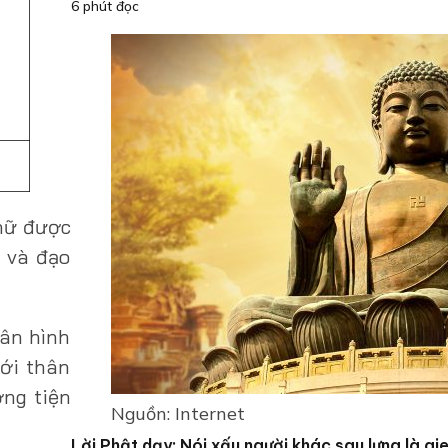
6 phút đọc
 nữ được
t và đạo
hân hình
với thân
ơng tiện
Nguồn: Internet
Lời Phật dạy: Nói xấu người khác sau lưng là gi