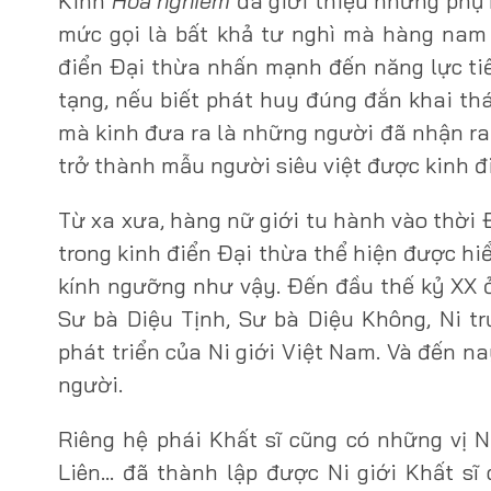
Kinh
Hoa nghiêm
đã giới thiệu những phụ 
mức gọi là bất khả tư nghì mà hàng nam 
điển Đại thừa nhấn mạnh đến năng lực tiềm
tạng, nếu biết phát huy đúng đắn khai thá
mà kinh đưa ra là những người đã nhận ra
trở thành mẫu người siêu việt được kinh đ
Từ xa xưa, hàng nữ giới tu hành vào thời 
trong kinh điển Đại thừa thể hiện được hi
kính ngưỡng như vậy. Đến đầu thế kỷ XX ở
Sư bà Diệu Tịnh, Sư bà Diệu Không, Ni 
phát triển của Ni giới Việt Nam. Và đến n
người.
Riêng hệ phái Khất sĩ cũng có những vị 
Liên… đã thành lập được Ni giới Khất s