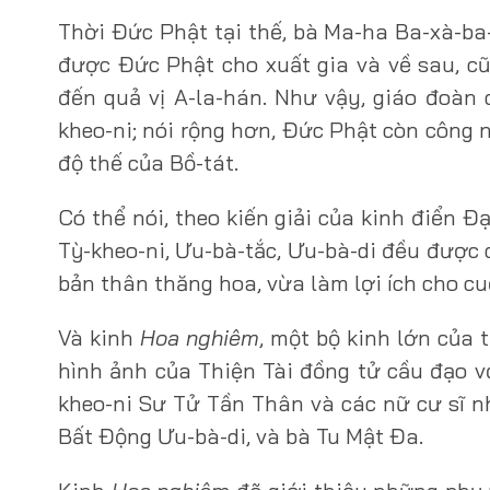
Thời Đức Phật tại thế, bà Ma-ha Ba-xà-ba
được Đức Phật cho xuất gia và về sau, c
đến quả vị A-la-hán. Như vậy, giáo đoàn
kheo-ni; nói rộng hơn, Đức Phật còn công 
độ thế của Bồ-tát.
Có thể nói, theo kiến giải của kinh điển 
Tỳ-kheo-ni, Ưu-bà-tắc, Ưu-bà-di đều được c
bản thân thăng hoa, vừa làm lợi ích cho cu
Và kinh
Hoa nghiêm
, một bộ kinh lớn của 
hình ảnh của Thiện Tài đồng tử cầu đạo vớ
kheo-ni Sư Tử Tần Thân và các nữ cư sĩ n
Bất Động Ưu-bà-di, và bà Tu Mật Đa.