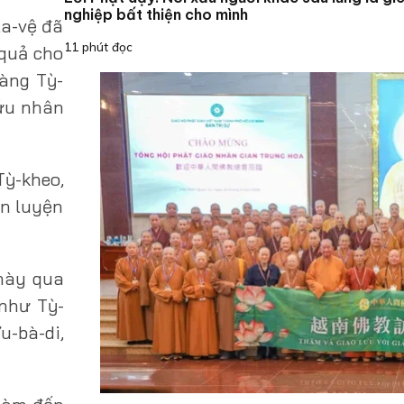
nghiệp bất thiện cho mình
la-vệ đã
11 phút đọc
 quả cho
hàng Tỳ-
cứu nhân
Tỳ-kheo,
èn luyện
 này qua
 như Tỳ-
u-bà-di,