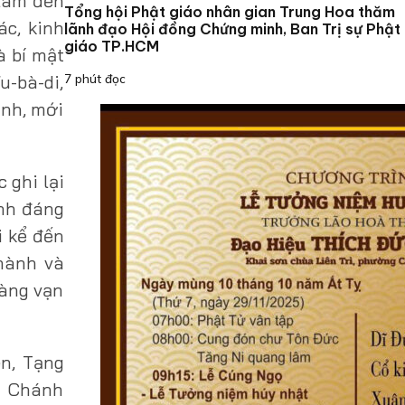
 làm đến
Tổng hội Phật giáo nhân gian Trung Hoa thăm
ác, kinh
lãnh đạo Hội đồng Chứng minh, Ban Trị sự Phật
giáo TP.HCM
à bí mật
u-bà-di,
7 phút đọc
ình, mới
 ghi lại
ạnh đáng
i kể đến
hành và
hàng vạn
ên, Tạng
á Chánh