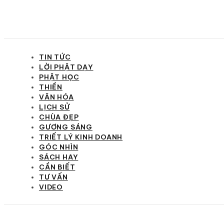
TIN TỨC
LỜI PHẬT DẠY
PHẬT HỌC
THIỀN
VĂN HÓA
LỊCH SỬ
CHÙA ĐẸP
GƯƠNG SÁNG
TRIẾT LÝ KINH DOANH
GÓC NHÌN
SÁCH HAY
CẦN BIẾT
TƯ VẤN
VIDEO