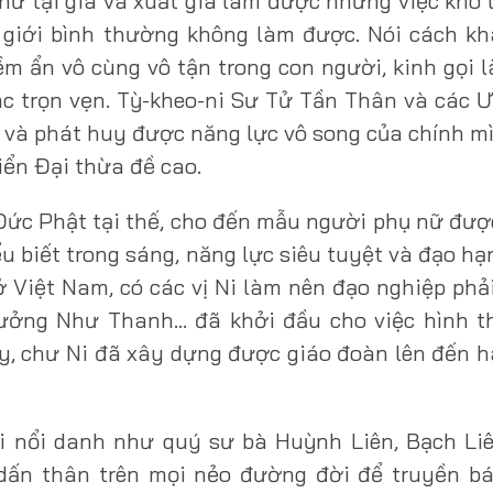
nữ tại gia và xuất gia làm được những việc khó
giới bình thường không làm được. Nói cách kh
 ẩn vô cùng vô tận trong con người, kinh gọi l
c trọn vẹn. Tỳ-kheo-ni Sư Tử Tần Thân và các Ư
 và phát huy được năng lực vô song của chính m
iển Đại thừa đề cao.
Đức Phật tại thế, cho đến mẫu người phụ nữ được
ểu biết trong sáng, năng lực siêu tuyệt và đạo h
 Việt Nam, có các vị Ni làm nên đạo nghiệp phả
trưởng Như Thanh… đã khởi đầu cho việc hình t
ay, chư Ni đã xây dựng được giáo đoàn lên đến 
Ni nổi danh như quý sư bà Huỳnh Liên, Bạch Li
ĩ dấn thân trên mọi nẻo đường đời để truyền b