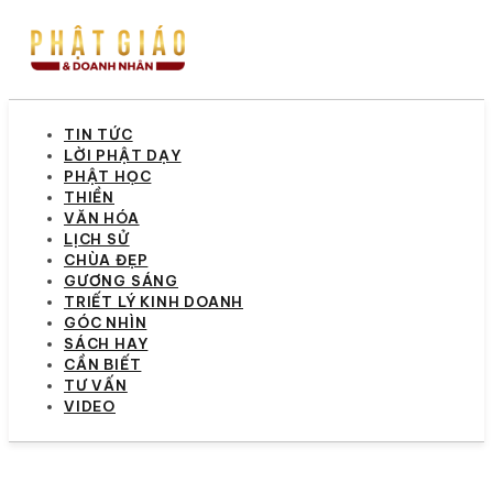
TIN TỨC
LỜI PHẬT DẠY
PHẬT HỌC
THIỀN
VĂN HÓA
LỊCH SỬ
CHÙA ĐẸP
GƯƠNG SÁNG
TRIẾT LÝ KINH DOANH
GÓC NHÌN
SÁCH HAY
CẦN BIẾT
TƯ VẤN
VIDEO