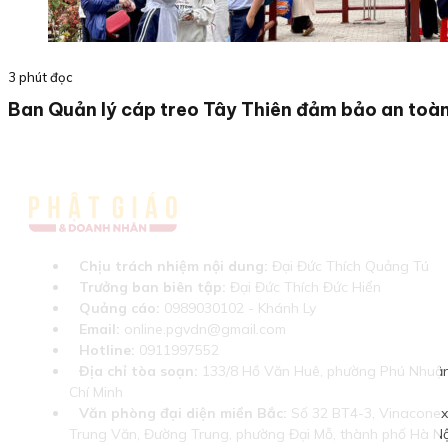
3 phút đọc
Ban Quản lý cáp treo Tây Thiên đảm bảo an toàn
Chịu trách nhiệm nội dung:
Đại Đức Thích Quảng Tú
Trưởng ban biên tập:
Đại Đức Thích Đức Hiển
Quảng cáo:
0989030102 - Khánh Ly
Email:
online.pgvdn@gmail.com
Hotline:
0911997552
Địa chỉ tòa soạn:
133/8 Hồ Văn Huê, phường Phú Nhuận
Chí Minh
Văn phòng đại diện miền Bắc:
Số 32 BT4-3, Vinaconex 
Trung Văn, Đường Trung, phường Đại Mỗ, thành phố Hà Nộ