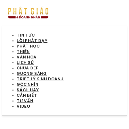
TIN TỨC
LỜI PHẬT DẠY
PHẬT HỌC
THIỀN
VĂN HÓA
LỊCH SỬ
CHÙA ĐẸP
GƯƠNG SÁNG
TRIẾT LÝ KINH DOANH
GÓC NHÌN
SÁCH HAY
CẦN BIẾT
TƯ VẤN
VIDEO