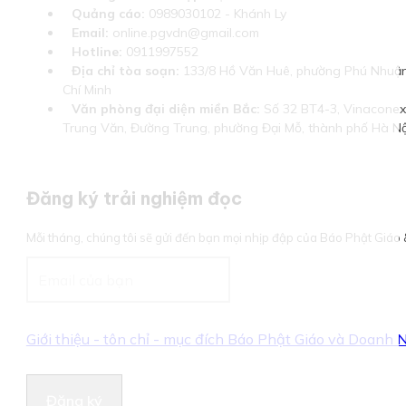
Quảng cáo:
0989030102 - Khánh Ly
Email:
online.pgvdn@gmail.com
Hotline:
0911997552
Địa chỉ tòa soạn:
133/8 Hồ Văn Huê, phường Phú Nhuận
Chí Minh
Văn phòng đại diện miền Bắc:
Số 32 BT4-3, Vinaconex 
Trung Văn, Đường Trung, phường Đại Mỗ, thành phố Hà Nộ
Đăng ký trải nghiệm đọc
Mỗi tháng, chúng tôi sẽ gửi đến bạn mọi nhịp đập của Báo Phật Giá
Giới thiệu - tôn chỉ - mục đích Báo Phật Giáo và Doanh
Đăng ký