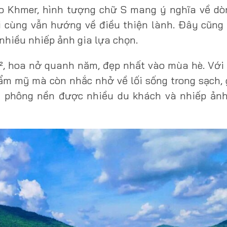
ào Khmer, hình tượng chữ S mang ý nghĩa về dò
i cùng vẫn hướng về điều thiện lành. Đây cũng
 nhiều nhiếp ảnh gia lựa chọn.
m², hoa nở quanh năm, đẹp nhất vào mùa hè. Với
hẩm mỹ mà còn nhắc nhở về lối sống trong sạch,
ên phông nền được nhiều du khách và nhiếp ảnh