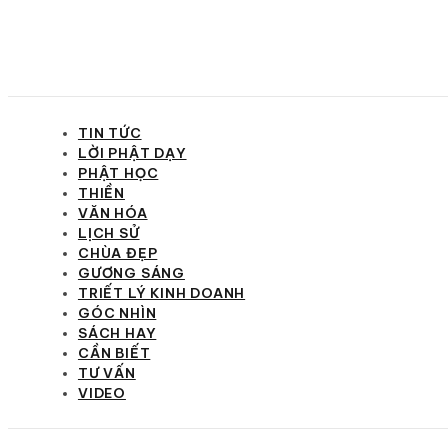
TIN TỨC
LỜI PHẬT DẠY
PHẬT HỌC
THIỀN
VĂN HÓA
LỊCH SỬ
CHÙA ĐẸP
GƯƠNG SÁNG
TRIẾT LÝ KINH DOANH
GÓC NHÌN
SÁCH HAY
CẦN BIẾT
TƯ VẤN
VIDEO