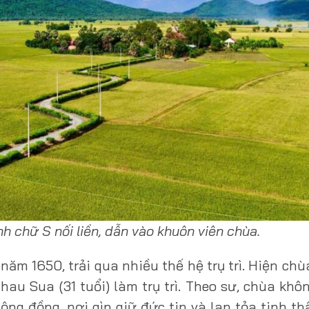
h chữ S nối liền, dẫn vào khuôn viên chùa.
m 1650, trải qua nhiều thế hệ trụ trì. Hiện chùa
 Sua (31 tuổi) làm trụ trì. Theo sư, chùa khôn
ng đồng, nơi gìn giữ đức tin và lan tỏa tinh t