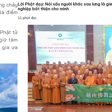
ng chảy
Lời Phật dạy: Nói xấu người khác sau lưng là gi
nghiệp bất thiện cho mình
 là điểm
11 phút đọc
 Phật tử
 giữ tâm
 gia ưa