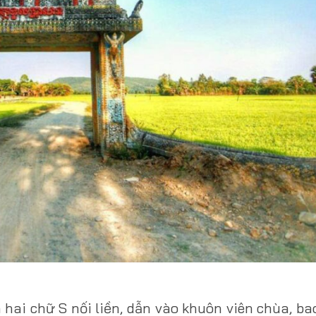
hai chữ S nối liền, dẫn vào khuôn viên chùa, b