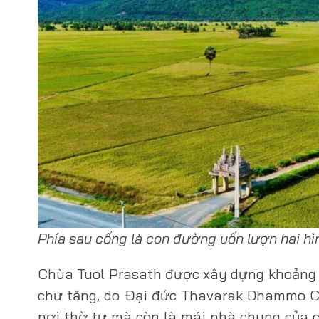
Phía sau cổng là con đường uốn lượn hai hìn
Chùa Tuol Prasath được xây dựng khoảng nă
chư tăng, do Đại đức Thavarak Dhammo Chau
nơi thờ tự mà còn là mái nhà chung của cộ