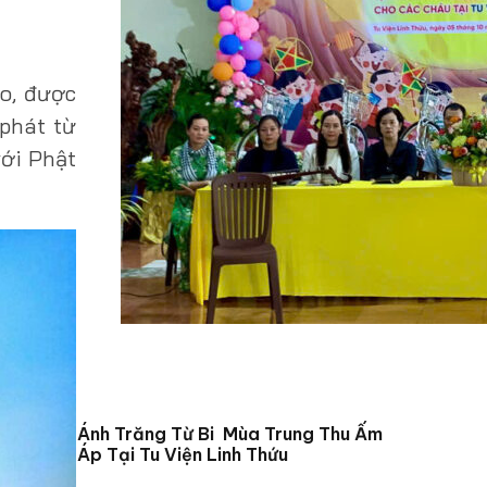
ảo, được
 phát từ
với Phật
Ánh Trăng Từ Bi Mùa Trung Thu Ấm
Áp Tại Tu Viện Linh Thứu