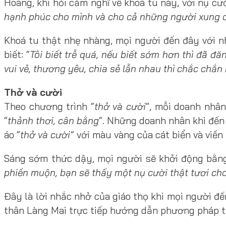
Hoàng, khi hỏi cảm nghĩ về khoá tu này, với nụ cườ
hạnh phúc cho mình và cho cả những người xung
Khoá tu thật nhẹ nhàng, mọi người đến đây với 
biết: “
Tôi biết trễ quá, nếu biết sớm hơn thì đã đ
vui vẻ, thương yêu, chia sẻ lẫn nhau thì chắc chắn
Thở và cười
Theo chương trình “
thở và cười
“, mỗi doanh nhâ
“
thảnh thơi, cân bằng
“. Những doanh nhân khi đến 
áo “
thở và cười
” với màu vàng của cát biển và viề
Sáng sớm thức dậy, mọi người sẽ khởi động bằng 
phiền muộn, bạn sẽ thấy một nụ cười thật tươi ch
Đây là lời nhắc nhở của giáo thọ khi mọi người đ
thân Làng Mai trực tiếp hướng dẫn phương pháp thự