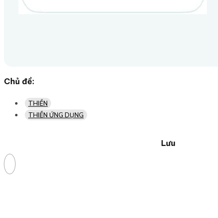
Chủ đề:
THIỀN
THIỀN ỨNG DỤNG
Lưu