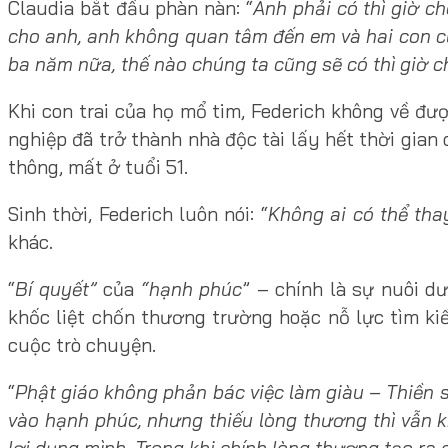
Claudia bắt đầu phàn nàn: “
Anh phải có thì giờ c
cho anh, anh không quan tâm đến em và hai con c
ba năm nữa, thế nào chúng ta cũng sẽ có thì giờ 
Khi con trai của họ mổ tim, Federich không về đượ
nghiệp đã trở thành nhà độc tài lấy hết thời gian c
thông, mất ở tuổi 51.
Sinh thời, Federich luôn nói: “
Không ai có thể thay
khác.
“
Bí quyết”
của
“hạnh phúc
” – chính là sự nuôi d
khốc liệt chốn thương trường hoặc nỗ lực tìm k
cuộc trò chuyện.
“
Phật giáo không phản bác việc làm giàu – Thiền 
vào hạnh phúc, nhưng thiếu lòng thương thì vẫn 
lợi dụng mình. Trong khi chính lòng thương tạo ra 