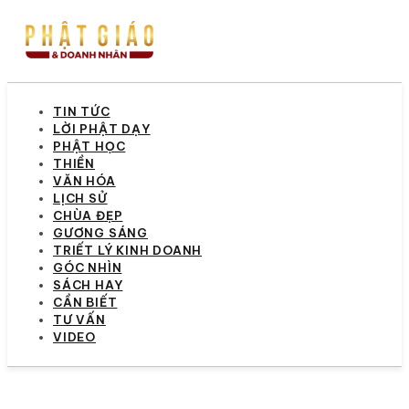
TIN TỨC
LỜI PHẬT DẠY
PHẬT HỌC
THIỀN
VĂN HÓA
LỊCH SỬ
CHÙA ĐẸP
GƯƠNG SÁNG
TRIẾT LÝ KINH DOANH
GÓC NHÌN
SÁCH HAY
CẦN BIẾT
TƯ VẤN
VIDEO