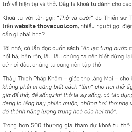
trở về hiện tại và thở. Đây là khoá tu dành cho c
Khoá tu với tên gọi: “
Thở và cười
” do Thiền sư 
trên
website thovacuoi.com
, nhiều người gọi đi
cần gì phải học?
Tôi nhớ, có lần đọc cuốn sách “
An lạc từng bước 
hối hả, bận rộn, lâu lâu chúng ta nên biết dừng lạ
cứ nơi đâu, chúng ta cũng nên tập thở.
Thầy Thích Pháp Khâm – giáo thọ làng Mai – cho bi
không phải ai cũng biết cách “làm” cho hơi thở ấ
giờ để thở, để sống
.
Hơi thở là sự sống, có tác dụn
đang lo lắng hay phiền muộn, những hơi thở nhẹ 
đó thành năng lượng trung hoà của hơi thở”.
Trong hơn 500 thương gia tham dự khoá tu thở v