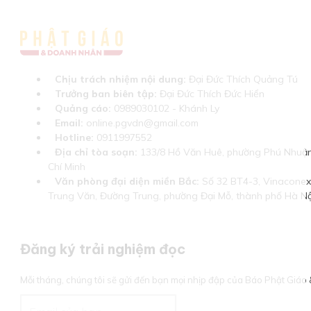
Chịu trách nhiệm nội dung:
Đại Đức Thích Quảng Tú
Trưởng ban biên tập:
Đại Đức Thích Đức Hiển
Quảng cáo:
0989030102 - Khánh Ly
Email:
online.pgvdn@gmail.com
Hotline:
0911997552
Địa chỉ tòa soạn:
133/8 Hồ Văn Huê, phường Phú Nhuận
Chí Minh
Văn phòng đại diện miền Bắc:
Số 32 BT4-3, Vinaconex 
Trung Văn, Đường Trung, phường Đại Mỗ, thành phố Hà Nộ
Đăng ký trải nghiệm đọc
Mỗi tháng, chúng tôi sẽ gửi đến bạn mọi nhịp đập của Báo Phật Giá