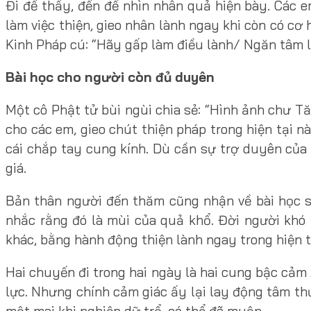
Đi để thấy, đến để nhìn nhân quả hiện bày. Các 
làm việc thiện, gieo nhân lành ngay khi còn có cơ 
Kinh Pháp cú: “Hãy gấp làm điều lành/ Ngăn tâm l
Bài học cho người còn đủ duyên
Một cô Phật tử bùi ngùi chia sẻ: “Hình ảnh chư T
cho các em, gieo chút thiện pháp trong hiện tại này
cái chắp tay cung kính. Dù cần sự trợ duyên của
giá.
Bản thân người đến thăm cũng nhận về bài học s
nhắc rằng đó là mùi của quả khổ. Đời người khó
khác, bằng hành động thiện lành ngay trong hiện t
Hai chuyến đi trong hai ngày là hai cung bậc cảm 
lực. Nhưng chính cảm giác ấy lại lay động tâm thức
một mai khi nghiệp dữ trổ, có thể đã muộn.