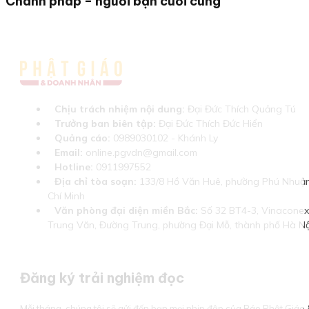
Chánh pháp – người bạn cuối cùng
Chịu trách nhiệm nội dung:
Đại Đức Thích Quảng Tú
Trưởng ban biên tập:
Đại Đức Thích Đức Hiển
Quảng cáo:
0989030102 - Khánh Ly
Email:
online.pgvdn@gmail.com
Hotline:
0911997552
Địa chỉ tòa soạn:
133/8 Hồ Văn Huê, phường Phú Nhuận
Chí Minh
Văn phòng đại diện miền Bắc:
Số 32 BT4-3, Vinaconex 
Trung Văn, Đường Trung, phường Đại Mỗ, thành phố Hà Nộ
Đăng ký trải nghiệm đọc
Mỗi tháng, chúng tôi sẽ gửi đến bạn mọi nhịp đập của Báo Phật Giá