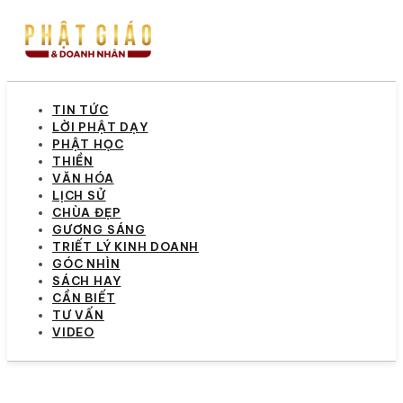
TIN TỨC
LỜI PHẬT DẠY
PHẬT HỌC
THIỀN
VĂN HÓA
LỊCH SỬ
CHÙA ĐẸP
GƯƠNG SÁNG
TRIẾT LÝ KINH DOANH
GÓC NHÌN
SÁCH HAY
CẦN BIẾT
TƯ VẤN
VIDEO