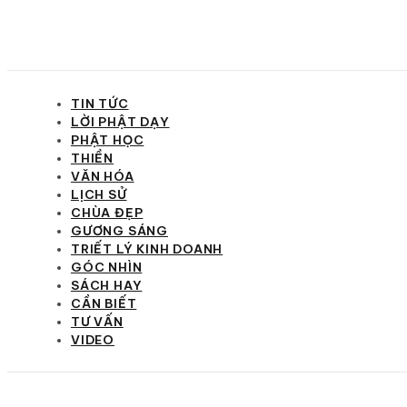
TIN TỨC
LỜI PHẬT DẠY
PHẬT HỌC
THIỀN
VĂN HÓA
LỊCH SỬ
CHÙA ĐẸP
GƯƠNG SÁNG
TRIẾT LÝ KINH DOANH
GÓC NHÌN
SÁCH HAY
CẦN BIẾT
TƯ VẤN
VIDEO