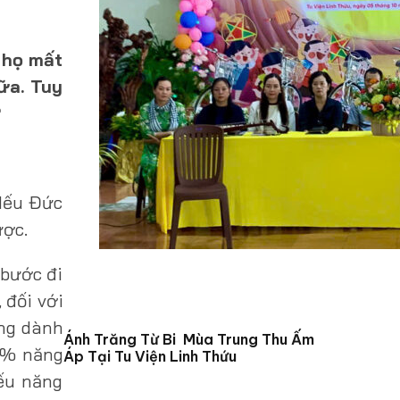
 họ mất
ữa. Tuy
?
 Nếu Đức
ược.
 bước đi
 đối với
ung dành
Ánh Trăng Từ Bi Mùa Trung Thu Ấm
0% năng
Áp Tại Tu Viện Linh Thứu
iếu năng