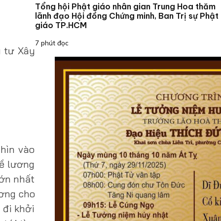
Tổng hội Phật giáo nhân gian Trung Hoa thăm
lãnh đạo Hội đồng Chứng minh, Ban Trị sự Phật
giáo TP.HCM
7 phút đọc
 tư Xây
nhìn vào
về lương
lớn nhất
ương cho
 đi khởi