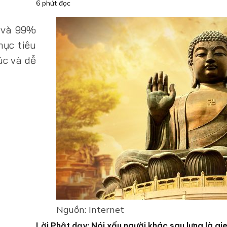
6 phút đọc
u và 99%
mục tiêu
úc và dễ
Nguồn: Internet
Lời Phật dạy: Nói xấu người khác sau lưng là gi