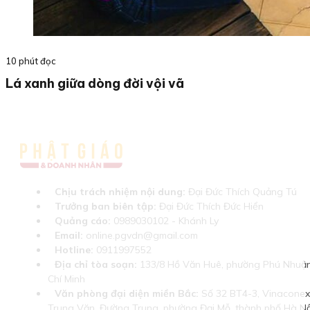
10 phút đọc
Lá xanh giữa dòng đời vội vã
Chịu trách nhiệm nội dung:
Đại Đức Thích Quảng Tú
Trưởng ban biên tập:
Đại Đức Thích Đức Hiển
Quảng cáo:
0989030102 - Khánh Ly
Email:
online.pgvdn@gmail.com
Hotline:
0911997552
Địa chỉ tòa soạn:
133/8 Hồ Văn Huê, phường Phú Nhuận
Chí Minh
Văn phòng đại diện miền Bắc:
Số 32 BT4-3, Vinaconex 
Trung Văn, Đường Trung, phường Đại Mỗ, thành phố Hà Nộ