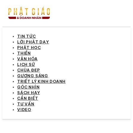
TIN TỨC
LỜI PHẬT DẠY
PHẬT HỌC
THIỀN
VĂN HÓA
LỊCH SỬ
CHÙA ĐẸP
GƯƠNG SÁNG
TRIẾT LÝ KINH DOANH
GÓC NHÌN
SÁCH HAY
CẦN BIẾT
TƯ VẤN
VIDEO