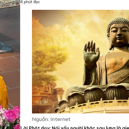
6 phút đọc
Nguồn: Internet
Lời Phật dạy: Nói xấu người khác sau lưng là gi