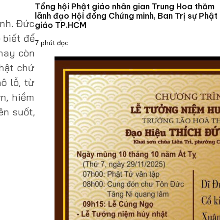
Tổng hội Phật giáo nhân gian Trung Hoa thăm
lãnh đạo Hội đồng Chứng minh, Ban Trị sự Phật
ịnh. Đức
giáo TP.HCM
 biết để
7 phút đọc
 hay còn
thật chứ
ô lỗ, từ
n, hiềm
ên suốt,