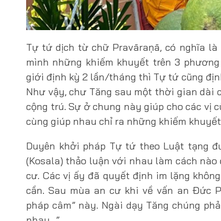
Tự tứ dịch từ chữ Pravāraṇā, có nghĩa là
mình những khiếm khuyết trên 3 phương 
giới định kỳ 2 lần/tháng thì Tự tứ cũng đị
Như vậy, chư Tăng sau một thời gian dài 
cộng trú. Sự ở chung này giúp cho các vị
cùng giúp nhau chỉ ra những khiếm khuyết
Duyên khởi pháp Tự tứ theo Luật tạng đư
(Kosala) thảo luận với nhau làm cách nào
cư. Các vị ấy đã quyết định im lặng không
cần. Sau mùa an cư khi về vấn an Đức P
pháp câm” này. Ngài dạy Tăng chúng phải
nhau…”.