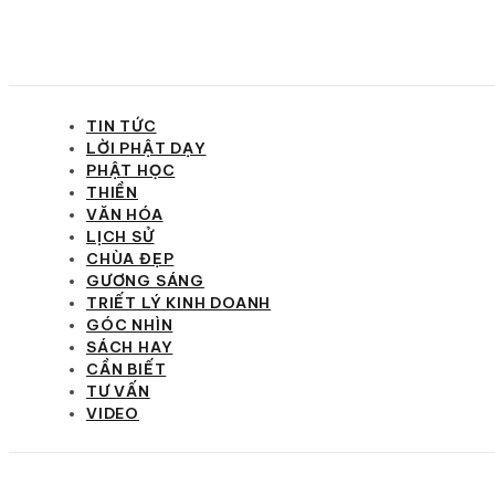
TIN TỨC
LỜI PHẬT DẠY
PHẬT HỌC
THIỀN
VĂN HÓA
LỊCH SỬ
CHÙA ĐẸP
GƯƠNG SÁNG
TRIẾT LÝ KINH DOANH
GÓC NHÌN
SÁCH HAY
CẦN BIẾT
TƯ VẤN
VIDEO