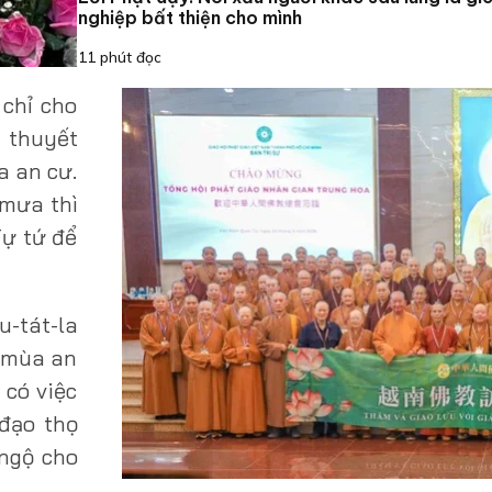
nghiệp bất thiện cho mình
11 phút đọc
 chỉ cho
 thuyết
a an cư.
 mưa thì
Tự tứ để
u-tát-la
t mùa an
 có việc
đạo thọ
 ngộ cho