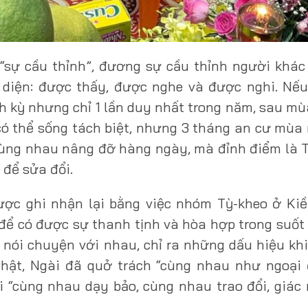
 “sự cầu thỉnh”, đương sự cầu thỉnh người khác
diện: được thấy, được nghe và được nghi. Nếu
nh kỳ nhưng chỉ 1 lần duy nhất trong năm, sau mù
có thể sống tách biệt, nhưng 3 tháng an cư mùa
 cùng nhau nâng đỡ hàng ngày, mà đỉnh điểm là 
 để sửa đổi.
ợc ghi nhận lại bằng việc nhóm Tỳ-kheo ở Kiề
 để có được sự thanh tịnh và hòa hợp trong suố
 nói chuyện với nhau, chỉ ra những dấu hiệu khi
hật, Ngài đã quở trách “cùng nhau như ngoại 
 “cùng nhau dạy bảo, cùng nhau trao đổi, giác