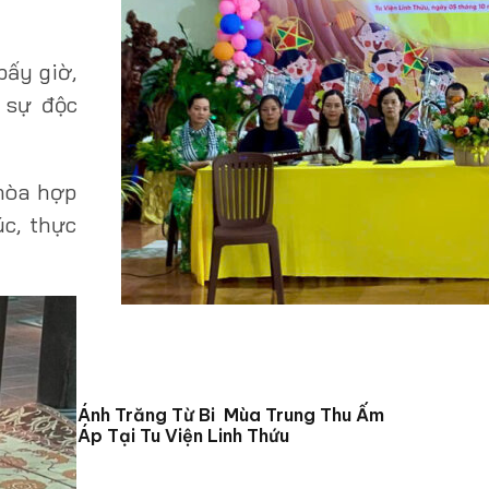
bấy giờ,
à sự độc
 hòa hợp
c, thực
Ánh Trăng Từ Bi Mùa Trung Thu Ấm
Áp Tại Tu Viện Linh Thứu