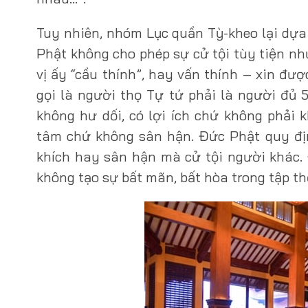
Tuy nhiên, nhóm Lục quần Tỳ-kheo lại dựa
Phật không cho phép sự cử tội tùy tiện như
vị ấy “cầu thính”, hay vấn thính – xin đư
gọi là người thọ Tự tứ phải là người đủ 5
không hư dối, có lợi ích chứ không phải k
tâm chứ không sân hận. Đức Phật quy đị
khích hay sân hận mà cử tội người khác.
không tạo sự bất mãn, bất hòa trong tập th