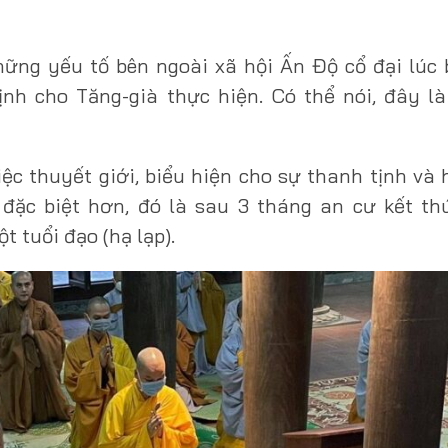
ững yếu tố bên ngoài xã hội Ấn Độ cổ đại lúc 
ịnh cho Tăng-già thực hiện. Có thể nói, đây l
ệc thuyết giới, biểu hiện cho sự thanh tịnh và
đặc biệt hơn, đó là sau 3 tháng an cư kết thú
t tuổi đạo (hạ lạp).