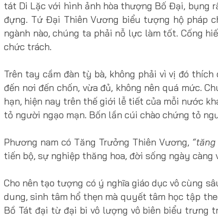
tát Di Lặc với hình ảnh hòa thượng Bố Đại, bụng r
đựng. Tứ Đại Thiên Vương biểu tượng hộ pháp cho
ngành nào, chúng ta phải nỗ lực làm tốt. Cống hi
chức trách.
Trên tay cầm đàn tỳ bà, không phải vì vị đó thích 
đến nơi đến chốn, vừa đủ, không nên quá mức. Chún
hạn, hiện nay trên thế giới lễ tiết của mỗi nước k
tỏ người ngạo mạn. Bốn lần cúi chào chứng tỏ ngư
Phương nam có Tăng Trưởng Thiên Vương,
“tăng
tiến bộ, sự nghiệp thăng hoa, đời sống ngày càng 
Cho nên tạo tượng có ý nghĩa giáo dục vô cùng sâu
dung, sinh tâm hổ thẹn mà quyết tâm học tập theo
Bồ Tát đại từ đại bi vô lượng vô biên biểu trưng t