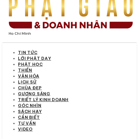
Ho Chi Minh
TIN TỨC
LỜI PHẬT DẠY
PHẬT HỌC
THIỀN
VĂN HÓA
LỊCH SỬ
CHÙA ĐẸP
GƯƠNG SÁNG
TRIẾT LÝ KINH DOANH
GÓC NHÌN
SÁCH HAY
CẦN BIẾT
TƯ VẤN
VIDEO