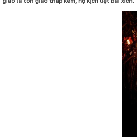
giáo là tôn giáo thấp kém, họ kịch liệt bài xích