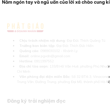
Năm ngón tay và ngũ uẩn của lời xá chào cung k
Chịu trách nhiệm nội dung:
Đại Đức Thích Quảng Tú
Trưởng ban biên tập:
Đại Đức Thích Đức Hiển
Quảng cáo:
0989030102 - Khánh Ly
Email:
online.pgvdn@gmail.com
Hotline:
0911997552
Địa chỉ tòa soạn:
133/8 Hồ Văn Huê, phường Phú Nhuận
Chí Minh
Văn phòng đại diện miền Bắc:
Số 32 BT4-3, Vinaconex 
Trung Văn, Đường Trung, phường Đại Mỗ, thành phố Hà Nộ
Đăng ký trải nghiệm đọc