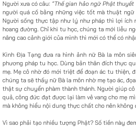
Người xưa có câu:
“Thế gian hảo ngữ Phật thuyết 
người quá cố bằng những việc tốt mà thuật ngữ 
Người sống thực tập như lý như pháp thì lợi ích
hoang đường. Chỉ khi tu học, chúng ta mới liễu n
nâng cao cảnh giới của mình thì mới có thể có nhận
Kinh Địa Tạng đưa ra hình ảnh nữ Bà la môn si
phương pháp tu học. Dùng bản thân đích thực qua
mẹ. Mẹ cô nhờ đó mới triệt để đoạn ác tu thiện, đ
chúng ta sẽ thấy nữ Bà la môn nhờ mẹ tạo ác, đọa
thật sự chuyển phàm thành thánh. Người giúp cô 
quả, công đức đạt được lại làm vẻ vang cho mẹ mìn
mà không hiểu nội dung thực chất cho nên không đ
Vì sao phải tạo nhiều tượng Phật? Số tiền này đe