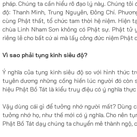
pháp. Chúng ta cần hiểu rõ đạo lý này. Chúng tôi 
độ: Thanh Minh, Trung Nguyên, Đông Chí. Phươn
cùng Phật thất, tổ chức tam thời hệ niệm. Hiện 
chùa Linh Nham Sơn không có Phật sự. Phật tử y
riêng lẻ cho bất cứ ai mà lấy công đức niệm Phật
Vì sao phải tụng kinh siêu độ?
Ý nghĩa của tụng kinh siêu độ so với hình thức t
tuyên dương những cống hiến lúc người đó còn s
hiệu Phật Bồ Tát là kiểu truy điệu có ý nghĩa thực
Vậy dùng cái gì để tưởng nhớ người mất? Dùng cá
tưởng nhớ họ, như thế mới có ý nghĩa. Cho nên tụ
Phật Bồ Tát dạy chúng ta chuyển mê thành ngộ, 