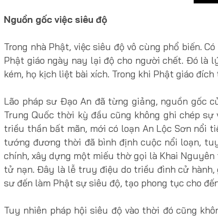
Nguồn gốc việc siêu độ
Trong nhà Phật, việc siêu độ vô cùng phổ biến. Có
Phật giáo ngày nay lại độ cho người chết. Đó là l
kém, họ kịch liệt bài xích. Trong khi Phật giáo đíc
Lão pháp sư Đạo An đã từng giảng, nguồn gốc củ
Trung Quốc thời kỳ đầu cũng không ghi chép sự 
triều thần bất mãn, mới có loạn An Lộc Sơn nổi t
tướng đương thời đã bình định cuộc nổi loạn, tuy
chính, xây dựng một miếu thờ gọi là Khai Nguyên t
tử nạn. Đây là lễ truy điệu do triều đình cử hành
sư đến làm Phật sự siêu độ, tạo phong tục cho đế
Tuy nhiên pháp hội siêu độ vào thời đó cũng khô