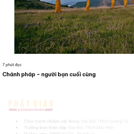
7 phút đọc
Chánh pháp – người bạn cuối cùng
Chịu trách nhiệm nội dung:
Đại Đức Thích Quảng Tú
Trưởng ban biên tập:
Đại Đức Thích Đức Hiển
Quảng cáo:
0989030102 - Khánh Ly