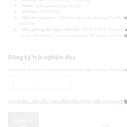
Email:
online.pgvdn@gmail.com
Hotline:
0911997552
Địa chỉ tòa soạn:
133/8 Hồ Văn Huê, phường Phú Nhuận
Chí Minh
Văn phòng đại diện miền Bắc:
Số 32 BT4-3, Vinaconex 
Trung Văn, Đường Trung, phường Đại Mỗ, thành phố Hà Nộ
Đăng ký trải nghiệm đọc
Mỗi tháng, chúng tôi sẽ gửi đến bạn mọi nhịp đập của Báo Phật Giá
Giới thiệu - tôn chỉ - mục đích Báo Phật Giáo và Doanh
Đăng ký