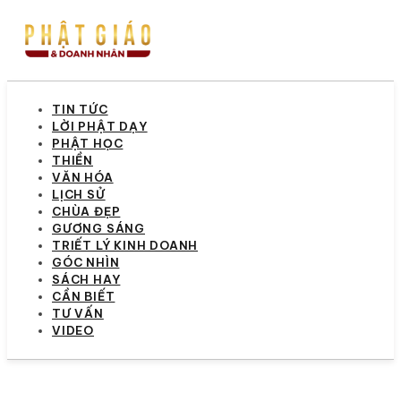
TIN TỨC
LỜI PHẬT DẠY
PHẬT HỌC
THIỀN
VĂN HÓA
LỊCH SỬ
CHÙA ĐẸP
GƯƠNG SÁNG
TRIẾT LÝ KINH DOANH
GÓC NHÌN
SÁCH HAY
CẦN BIẾT
TƯ VẤN
VIDEO