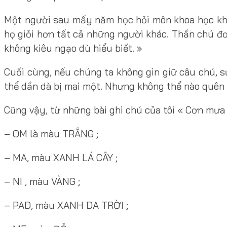
Một người sau mấy năm học hỏi môn khoa học khó 
họ giỏi hơn tất cả những người khác. Thần chú đơn
không kiêu ngạo dù hiểu biết. »
Cuối cùng, nếu chúng ta không gìn giữ câu chú, 
thể dần dà bị mai một. Nhưng không thể nào quên
Cũng vậy, từ những bài ghi chú của tôi « Cơn mưa p
– OM là màu TRẮNG ;
– MA, màu XANH LÁ CÂY ;
– NI , màu VÀNG ;
– PAD, màu XANH DA TRỜI ;