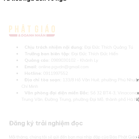
Chịu trách nhiệm nội dung:
Đại Đức Thích Quảng Tú
Trưởng ban biên tập:
Đại Đức Thích Đức Hiển
Quảng cáo:
0989030102 - Khánh Ly
Email:
online.pgvdn@gmail.com
Hotline:
0911997552
Địa chỉ tòa soạn:
133/8 Hồ Văn Huê, phường Phú Nhuận
Chí Minh
Văn phòng đại diện miền Bắc:
Số 32 BT4-3, Vinaconex 
Trung Văn, Đường Trung, phường Đại Mỗ, thành phố Hà Nộ
Đăng ký trải nghiệm đọc
Mỗi tháng, chúng tôi sẽ gửi đến bạn mọi nhịp đập của Báo Phật Giá