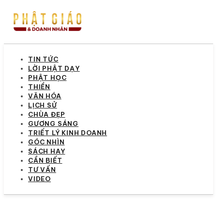
TIN TỨC
LỜI PHẬT DẠY
PHẬT HỌC
THIỀN
VĂN HÓA
LỊCH SỬ
CHÙA ĐẸP
GƯƠNG SÁNG
TRIẾT LÝ KINH DOANH
GÓC NHÌN
SÁCH HAY
CẦN BIẾT
TƯ VẤN
VIDEO