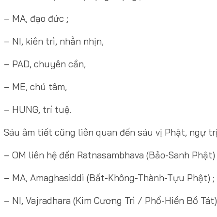
– MA, đạo đức ;
– NI, kiên trì, nhẫn nhịn,
– PAD, chuyên cần,
– ME, chú tâm,
– HUNG, trí tuệ.
Sáu âm tiết cũng liên quan đến sáu vị Phật, ngự trị
– OM liên hệ đến Ratnasambhava (Bảo-Sanh Phật) 
– MA, Amaghasiddi (Bất-Không-Thành-Tựu Phật) ;
– NI, Vajradhara (Kim Cương Trì / Phổ-Hiền Bồ Tát)