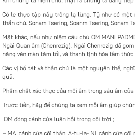
Khi chúng ta niệm chú, thật ra chúng ta đang tiếp 
Có lẽ thực tập nầy trông lạ lùng. Tỷ như có một
thần chú. Sonam Tsering, Soanm Tsering, Sonam Tser
Mặt khác, nếu như niệm câu chú OM MANI PADME H
Ngài Quan âm (Chenrezig), Ngài Chenrezig đã gom 
năng vén màn tăm tối, và thanh tịnh hóa tâm thức
Các vị bồ tát và thần chú là một nguyên thể, ngh
quả.
Phẩm chất xác thực của mỗi âm trong sáu âm của c
Trước tiên, hãy để chúng ta xem mỗi âm giúp chúng
OM đóng cánh cửa luân hồi trong cõi trời ;
– MA, cánh cửa cõi thần, A-tu-la- NI, cánh cửa cõi