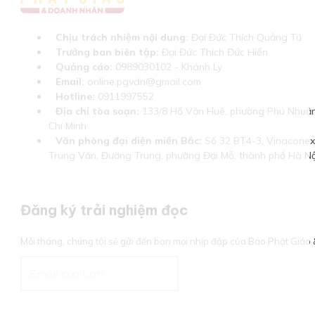
Chịu trách nhiệm nội dung:
Đại Đức Thích Quảng Tú
Trưởng ban biên tập:
Đại Đức Thích Đức Hiển
Quảng cáo:
0989030102 - Khánh Ly
Email:
online.pgvdn@gmail.com
Hotline:
0911997552
Địa chỉ tòa soạn:
133/8 Hồ Văn Huê, phường Phú Nhuận
Chí Minh
Văn phòng đại diện miền Bắc:
Số 32 BT4-3, Vinaconex 
Trung Văn, Đường Trung, phường Đại Mỗ, thành phố Hà Nộ
Đăng ký trải nghiệm đọc
Mỗi tháng, chúng tôi sẽ gửi đến bạn mọi nhịp đập của Báo Phật Giá