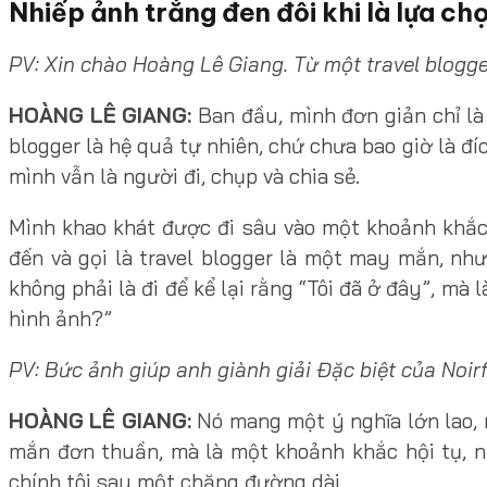
Nhiếp ảnh trắng đen đôi khi là lựa ch
PV: Xin chào Hoàng Lê Giang. Từ một travel blogge
HOÀNG LÊ GIANG:
Ban đầu, mình đơn giản chỉ là
blogger là hệ quả tự nhiên, chứ chưa bao giờ là đ
mình vẫn là người đi, chụp và chia sẻ.
Mình khao khát được đi sâu vào một khoảnh khắc,
đến và gọi là travel blogger là một may mắn, nh
không phải là đi để kể lại rằng “Tôi đã ở đây”, mà
hình ảnh?”
PV: Bức ảnh giúp anh giành giải Đặc biệt của Noir
HOÀNG LÊ GIANG:
Nó mang một ý nghĩa lớn lao,
mắn đơn thuần, mà là một khoảnh khắc hội tụ, nơ
chính tôi sau một chặng đường dài.