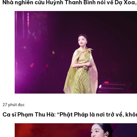
Nhà nghiên cứu Huỳnh Thanh Bình nói về Dạ Xoa,
27 phút đọc
Ca sĩ Phạm Thu Hà: “Phật Pháp là nơi trở về, khô