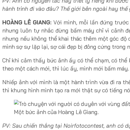
PV: Anh có nguyên tắc hay triết lý riêng khi bư
hành trình đi vào đâu? Thế giới bên ngoài hay thế 
HOÀNG LÊ GIANG:
Với mình, mỗi lần đứng trước
nhưng luôn tự nhắc đừng bấm máy chỉ vì cảnh đẹp
nhưng nếu không thể khai thác thêm một góc độ c
mình sợ sự lặp lại, sợ cái đẹp bị đông cứng tron
Chỉ khi cảm thấy bức ảnh ấy có thể chạm, có thể
theo một cách mới, thì lúc ấy, mình mới bấm máy.
Nhiếp ảnh với mình là một hành trình vừa đi ra thế
thì khung hình mình tạo ra mới thật sự có tiếng nó
Một bức ảnh của Hoàng Lê Giang.
PV: Sau chiến thắng tại Noirfotocontest, anh có dự