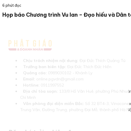
6 phút đọc
Họp báo Chương trình Vu lan – Đạo hiếu và Dân 
Chịu trách nhiệm nội dung:
Đại Đức Thích Quảng Tú
Trưởng ban biên tập:
Đại Đức Thích Đức Hiển
Quảng cáo:
0989030102 - Khánh Ly
Email:
online.pgvdn@gmail.com
Hotline:
0911997552
Địa chỉ tòa soạn:
133/8 Hồ Văn Huê, phường Phú Nhuận
Chí Minh
Văn phòng đại diện miền Bắc:
Số 32 BT4-3, Vinaconex 
Trung Văn, Đường Trung, phường Đại Mỗ, thành phố Hà Nộ