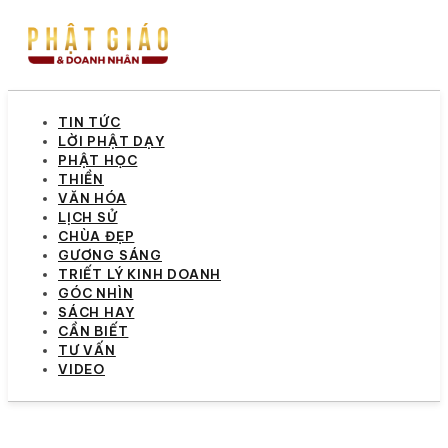
TIN TỨC
LỜI PHẬT DẠY
PHẬT HỌC
THIỀN
VĂN HÓA
LỊCH SỬ
CHÙA ĐẸP
GƯƠNG SÁNG
TRIẾT LÝ KINH DOANH
GÓC NHÌN
SÁCH HAY
CẦN BIẾT
TƯ VẤN
VIDEO