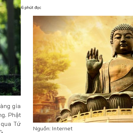
6 phút đọc
càng gia
ng. Phật
n qua Tứ
Nguồn: Internet
..