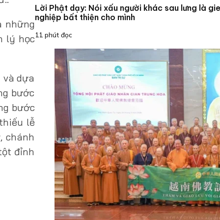
Lời Phật dạy: Nói xấu người khác sau lưng là gi
nghiệp bất thiện cho mình
ra những
11 phút đọc
h lý học
m và dựa
ừng bước
ừng bước
thiếu lễ
ữ, chánh
tột đỉnh