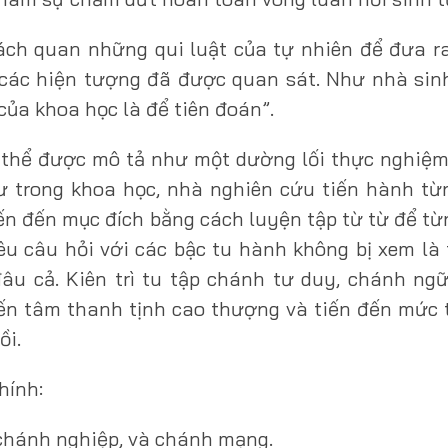
ách quan những qui luật của tự nhiên để đưa 
o các hiện tượng đã được quan sát. Như nhà sin
của khoa học là để tiên đoán”.
 thể được mô tả như một dường lối thực nghiệ
hư trong khoa học, nhà nghiên cứu tiến hành t
tiến đến mục đích bằng cách luyện tập từ từ để t
nêu câu hỏi với các bậc tu hành không bị xem là 
âu cả. Kiên trì tu tập chánh tư duy, chánh ng
ến tâm thanh tịnh cao thượng và tiến đến mức 
ồi.
hính:
 chánh nghiệp, và chánh mạng.