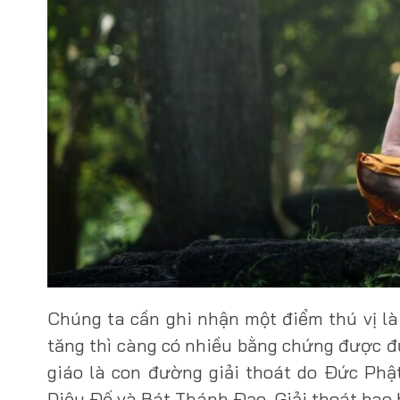
Chúng ta cần ghi nhận một điểm thú vị là 
tăng thì càng có nhiều bằng chứng được đ
giáo là con đường giải thoát do Ðức Phậ
Diệu Ðế và Bát Thánh Ðạo. Giải thoát bao 