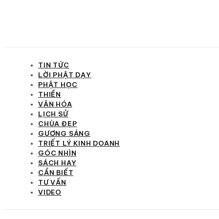
TIN TỨC
LỜI PHẬT DẠY
PHẬT HỌC
THIỀN
VĂN HÓA
LỊCH SỬ
CHÙA ĐẸP
GƯƠNG SÁNG
TRIẾT LÝ KINH DOANH
GÓC NHÌN
SÁCH HAY
CẦN BIẾT
TƯ VẤN
VIDEO