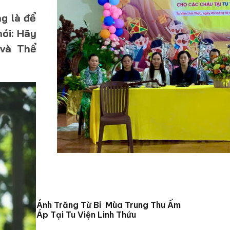
ng là để
ói: Hãy
 và Thể
Ánh Trăng Từ Bi Mùa Trung Thu Ấm
Áp Tại Tu Viện Linh Thứu