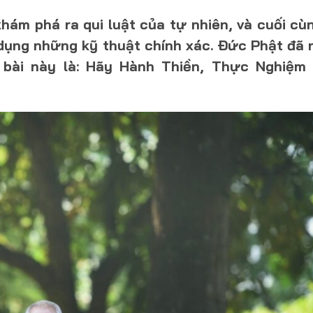
hám phá ra qui luật của tự nhiên, và cuối cù
dụng những kỹ thuật chính xác. Ðức Phật đã n
 bài này là: Hãy Hành Thiền, Thực Nghiệm