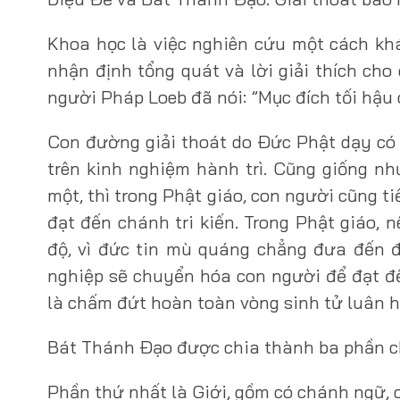
Khoa học là việc nghiên cứu một cách kh
nhận định tổng quát và lời giải thích ch
người Pháp Loeb đã nói: ”Mục đích tối hậu 
Con đường giải thoát do Ðức Phật dạy có
trên kinh nghiệm hành trì. Cũng giống n
một, thì trong Phật giáo, con người cũng 
đạt đến chánh tri kiến. Trong Phật giáo, 
độ, vì đức tin mù quáng chẳng đưa đến đ
nghiệp sẽ chuyển hóa con người để đạt đ
là chấm đứt hoàn toàn vòng sinh tử luân h
Bát Thánh Ðạo được chia thành ba phần c
Phần thứ nhất là Giới, gồm có chánh ngữ,