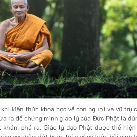
khi kiến thức khoa học về con người và vũ trụ 
ưa ra để chứng minh giáo lý của Ðức Phật là đú
t khám phá ra. Giáo lý đạo Phật được thể hiệ
hàm sự chấm dứt hoàn toàn vòng luân hồi sinh tử